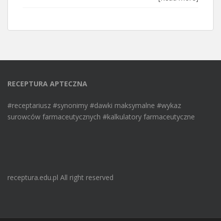
RECEPTURA APTECZNA
#receptariusz #synonimy #dawki maksymalne #wykaz
surowców farmaceutycznych #kalkulatory farmaceutyczne
receptura.edu.pl All right reserved