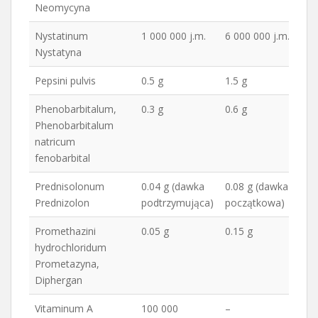
Neomycyna
Nystatinum
1 000 000 j.m.
6 000 000 j.m.
Nystatyna
Pepsini pulvis
0.5 g
1.5 g
Phenobarbitalum,
0.3 g
0.6 g
Phenobarbitalum
natricum
fenobarbital
Prednisolonum
0.04 g (dawka
0.08 g (dawka
Prednizolon
podtrzymująca)
początkowa)
Promethazini
0.05 g
0.15 g
hydrochloridum
Prometazyna,
Diphergan
Vitaminum A
100 000
–