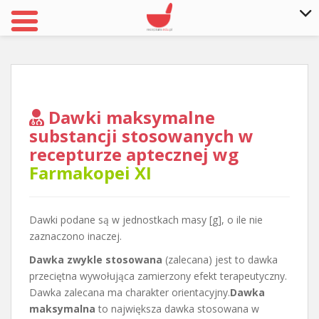
S
k
i
p
t
Dawki maksymalne
o
substancji stosowanych w
m
recepturze aptecznej wg
a
Farmakopei XI
i
n
c
Dawki podane są w jednostkach masy [g], o ile nie
o
zaznaczono inaczej.
n
t
Dawka zwykle stosowana
(zalecana) jest to dawka
e
przeciętna wywołująca zamierzony efekt terapeutyczny.
n
Dawka zalecana ma charakter orientacyjny.
Dawka
t
maksymalna
to największa dawka stosowana w