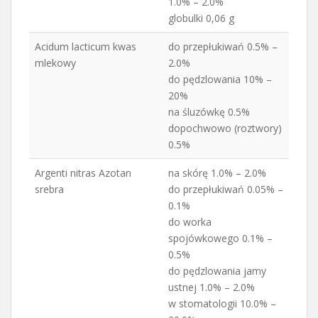
1.0% – 2.0%
globulki 0,06 g
Acidum lacticum kwas
do przepłukiwań 0.5% –
mlekowy
2.0%
do pędzlowania 10% –
20%
na śluzówkę 0.5%
dopochwowo (roztwory)
0.5%
Argenti nitras Azotan
na skórę 1.0% – 2.0%
srebra
do przepłukiwań 0.05% –
0.1%
do worka
spojówkowego 0.1% –
0.5%
do pędzlowania jamy
ustnej 1.0% – 2.0%
w stomatologii 10.0% –