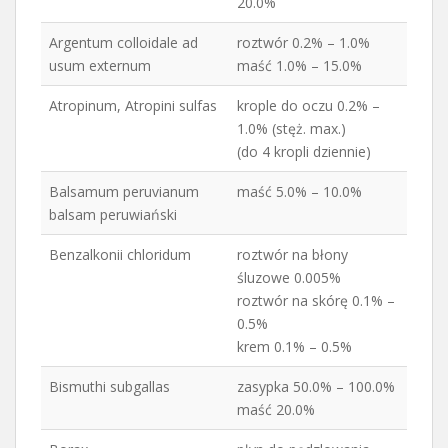
20.0%
Argentum colloidale ad
roztwór 0.2% – 1.0%
usum externum
maść 1.0% – 15.0%
Atropinum, Atropini sulfas
krople do oczu 0.2% –
1.0% (stęż. max.)
(do 4 kropli dziennie)
Balsamum peruvianum
maść 5.0% – 10.0%
balsam peruwiański
Benzalkonii chloridum
roztwór na błony
śluzowe 0.005%
roztwór na skórę 0.1% –
0.5%
krem 0.1% – 0.5%
Bismuthi subgallas
zasypka 50.0% – 100.0%
maść 20.0%