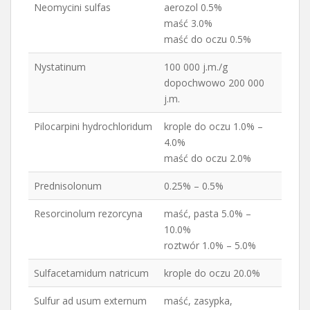
Neomycini sulfas
aerozol 0.5%
maść 3.0%
maść do oczu 0.5%
Nystatinum
100 000 j.m./g
dopochwowo 200 000
j.m.
Pilocarpini hydrochloridum
krople do oczu 1.0% –
4.0%
maść do oczu 2.0%
Prednisolonum
0.25% – 0.5%
Resorcinolum rezorcyna
maść, pasta 5.0% –
10.0%
roztwór 1.0% – 5.0%
Sulfacetamidum natricum
krople do oczu 20.0%
Sulfur ad usum externum
maść, zasypka,