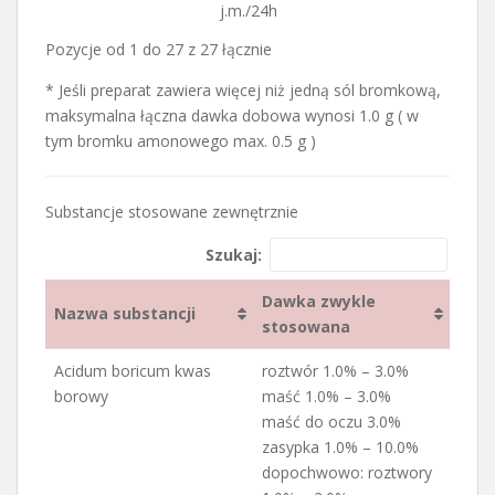
j.m./24h
Pozycje od 1 do 27 z 27 łącznie
* Jeśli preparat zawiera więcej niż jedną sól bromkową,
maksymalna łączna dawka dobowa wynosi 1.0 g ( w
tym bromku amonowego max. 0.5 g )
Substancje stosowane zewnętrznie
Szukaj:
Dawka zwykle
Nazwa substancji
stosowana
Nazwa substancji
Dawka zwykle
Acidum boricum kwas
roztwór 1.0% – 3.0%
stosowana
borowy
maść 1.0% – 3.0%
maść do oczu 3.0%
zasypka 1.0% – 10.0%
dopochwowo: roztwory