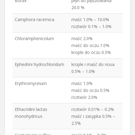
Borax
płyn do pędzlowania
20.0 %
Camphora racemica
maść 1.0% – 10.0%
roztwór 0.1% – 1.0%
Chloramphenicolum
maść 2.0%
maść do oczu 1.0%
krople do oczu 0.5%
Ephedrini hydrochloridum
krople i maść do nosa
0.5% – 1.0%
Erythromycinum
maść 1.0%
maść do oczu 0.5%
roztwór 2.0%
Ethacridini lactas
roztwór 0.01% – 0.2%
monohydricus
maść i zasypka 0.5% –
2.5%