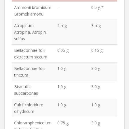
Nazwa substancji
Dawka
Dawka
Ammonii bromidum
–
0.5 g *
maksymalna
maksymalna
Bromek amonu
jednorazowa
dobowa
Atropinum
2 mg
3 mg
Atropina, Atropini
sulfas
Belladonnae folii
0.05 g
0.15 g
extractum siccum
Belladonnae folii
1.0 g
3.0 g
tinctura
Bismuthi
1.0 g
3.0 g
subcarbonas
Calcii chloridum
1.0 g
1.0 g
dihydricum
Chloramphenicolum
0.75 g
3.0 g