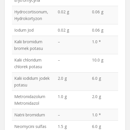
Erytromycyna
Hydrocortisonum,
0.02 g
0.06 g
Hydrokortyzon
Iodum Jod
0.02 g
0.06 g
Kalii bromidum
–
1.0 *
bromek potasu
Kalii chloridum
–
10.0 g
chlorek potasu
Kalii iodidum jodek
2.0 g
6.0 g
potasu
Metronidazolum
1.0 g
2.0 g
Metronidazol
Natrii bromidum
–
1.0 *
Neomycini sulfas
1.5 g
6.0 g