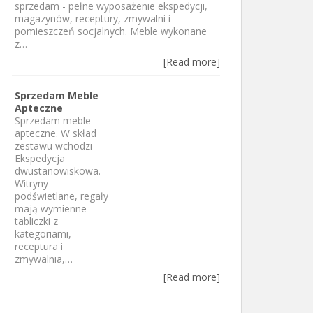
sprzedam - pełne wyposażenie ekspedycji,
magazynów, receptury, zmywalni i
pomieszczeń socjalnych. Meble wykonane
z…
[Read more]
Sprzedam Meble
Apteczne
Sprzedam meble
apteczne. W skład
zestawu wchodzi-
Ekspedycja
dwustanowiskowa.
Witryny
podświetlane, regały
mają wymienne
tabliczki z
kategoriami,
receptura i
zmywalnia,…
[Read more]