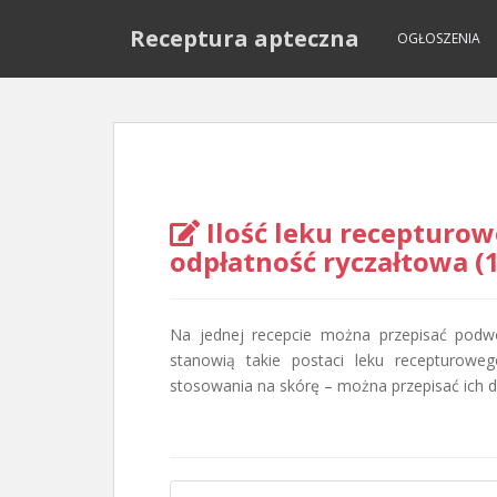
S
Receptura apteczna
k
OGŁOSZENIA
i
p
t
o
m
a
i
Ilość leku recepturow
n
odpłatność ryczałtowa (1
c
o
n
Na jednej recepcie można przepisać podwó
t
stanowią takie postaci leku recepturow
e
stosowania na skórę – można przepisać ich dzi
n
t