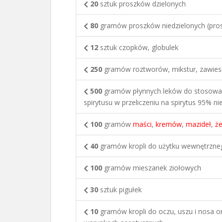
20
sztuk proszków dzielonych
80
gramów proszków niedzielonych (pros
12
sztuk czopków, globulek
250
gramów roztworów, mikstur, zawiesi
500
gramów płynnych leków do stosowania
spirytusu w przeliczeniu na spirytus 95% 
100
gramów
maści
,
kremów
,
mazideł
,
że
40
gramów kropli do użytku wewnętrzne
100
gramów mieszanek ziołowych
30
sztuk pigułek
10
gramów kropli do oczu, uszu i nosa o