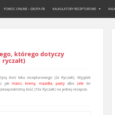
POMOC ONLINE – GRUPA FB
KALKULATORY RECEPTUROWE
KAL
ego, którego dotyczy
 ryczałt)
jną ilość leku recepturowego (2x Ryczałt). Wyjątek
ego jak
maści
,
kremy
,
mazidła
,
pasty
albo
żele
do
esięciokrotną ilość (10x Ryczałt) na jednej recepcie.