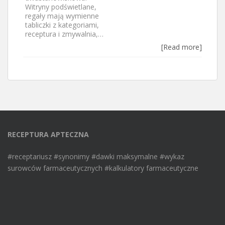
Witryny podświetlane,
regały mają wymienne
tabliczki z kategoriami,
receptura i zmywalnia,…
[Read more]
RECEPTURA APTECZNA
#receptariusz #synonimy #dawki maksymalne #wykaz
surowców farmaceutycznych #kalkulatory farmaceutyczne