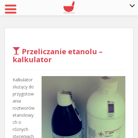
S
k
i
p
t
Przeliczanie etanolu –
o
kalkulator
m
a
i
Kalkulator
n
służący do
c
przygotow
o
ania
n
roztworów
t
etanolowy
e
ch o
n
różnych
t
stężeniach