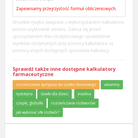
Zapewniamy przejrzystość formuł obliczeniowych.
Wszelkie ryzyko związane z wykorzystaniem kalkulatora
ponosi użytkownik serwisu. Zaleca się przed
sporządzeniem leku recepturowego sprawdzenie
wyników otrzymanych przy pomocy kalkulatora za
pomocą innych dostępnych sposobów kalkulacji.
Sprawdź także inne dostępne kalkulatory
farmaceutyczne
rozcieńczanie spirytusu do użytku domowego
witaminy
nystatyna
dawki dla dzieci
insulina
czopki, globulki
rozcieńczanie roztworów
jak wykonać x% roztwór?