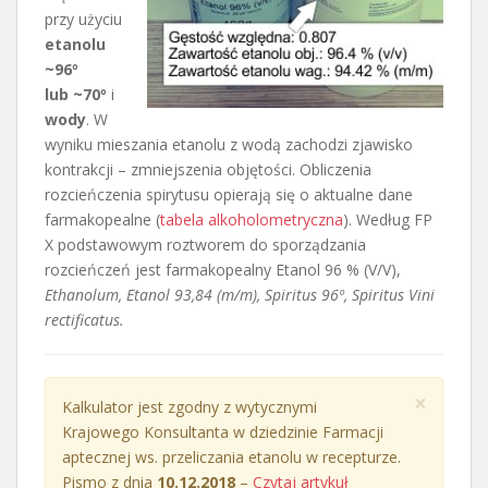
przy użyciu
etanolu
~96º
lub ~70º
i
wody
. W
wyniku mieszania etanolu z wodą zachodzi zjawisko
kontrakcji – zmniejszenia objętości. Obliczenia
rozcieńczenia spirytusu opierają się o aktualne dane
farmakopealne (
tabela alkoholometryczna
). Według FP
X podstawowym roztworem do sporządzania
rozcieńczeń jest farmakopealny Etanol 96 % (V/V),
Ethanolum, Etanol 93,84 (m/m), Spiritus 96º, Spiritus Vini
rectificatus.
Kalkulator etanolu
×
Kalkulator jest zgodny z wytycznymi
Krajowego Konsultanta w dziedzinie Farmacji
aptecznej ws. przeliczania etanolu w recepturze.
Pismo z dnia
10.12.2018
–
Czytaj artykuł