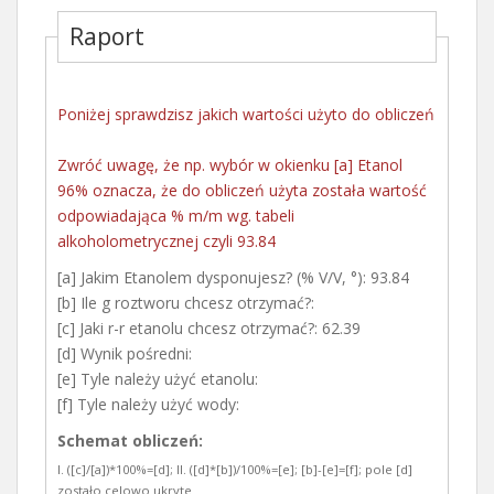
Raport
Poniżej sprawdzisz jakich wartości użyto do obliczeń
Zwróć uwagę, że np. wybór w okienku [a] Etanol
96% oznacza, że do obliczeń użyta została wartość
odpowiadająca % m/m wg. tabeli
alkoholometrycznej czyli 93.84
[a] Jakim Etanolem dysponujesz? (% V/V, °)
93.84
[b] Ile g roztworu chcesz otrzymać?
[c] Jaki r-r etanolu chcesz otrzymać?
62.39
[d] Wynik pośredni
[e] Tyle należy użyć etanolu
[f] Tyle należy użyć wody
Schemat obliczeń:
I. ([c]/[a])*100%=[d]; II. ([d]*[b])/100%=[e]; [b]-[e]=[f]; pole [d]
zostało celowo ukryte