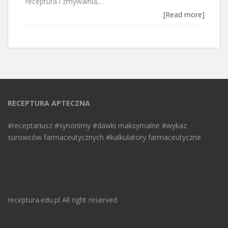
receptura i zmywalnia,…
[Read more]
RECEPTURA APTECZNA
#receptariusz #synonimy #dawki maksymalne #wykaz
surowców farmaceutycznych #kalkulatory farmaceutyczne
receptura.edu.pl All right reserved