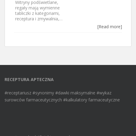
Witryny podświetlane,
regały mają wymienne
tabliczki z kategoriami,
receptura i zmywalnia,…
[Read more]
RECEPTURA APTECZNA
#receptariusz #synonimy #dawki maksymalne #wykaz
surowców farmaceutycznych #kalkulatory farmaceutyczne