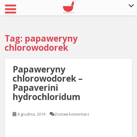
S
k
i
Tag: papaweryny
p
chlorowodorek
t
o
m
Papaweryny
a
i
chlorowodorek –
n
Papaverini
c
hydrochloridum
o
n
t
8 grudnia, 2019
Zostaw komentarz
e
n
t