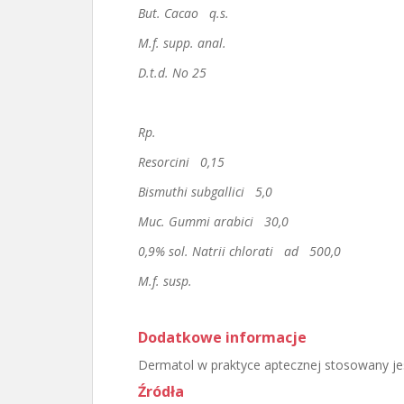
But. Cacao q.s.
M.f. supp. anal.
D.t.d. No 25
Rp.
Resorcini 0,15
Bismuthi subgallici 5,0
Muc. Gummi arabici 30,0
0,9% sol. Natrii chlorati ad 500,0
M.f. susp.
Dodatkowe informacje
Dermatol w praktyce aptecznej stosowany jes
Źródła