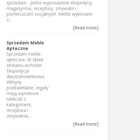
sprzedam - pełne wyposażenie ekspedycji,
magazynów, receptury, zmywalni i
pomieszczeń socjalnych. Meble wykonane
z…
[Read more]
Sprzedam Meble
Apteczne
Sprzedam meble
apteczne. W skład
zestawu wchodzi-
Ekspedycja
dwustanowiskowa.
Witryny
podświetlane, regały
mają wymienne
tabliczki z
kategoriami,
receptura i
zmywalnia,…
[Read more]