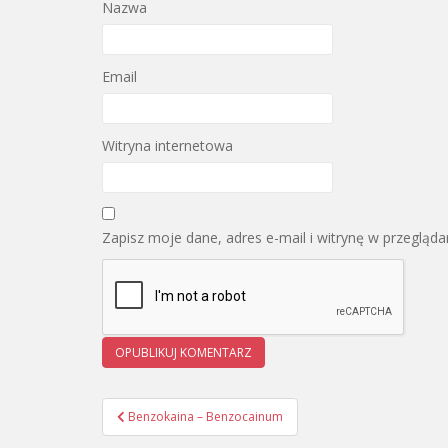
Nazwa
Email
Witryna internetowa
Zapisz moje dane, adres e-mail i witrynę w przegląd
Benzokaina – Benzocainum
Nawigacja wpisu