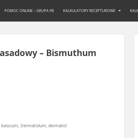
POMOC ONLINE – GRUPA FB
KALKULATORY RECEPTUROWE
KAL
zasadowy – Bismuthum
m basicum, Dermatolum, dermatol