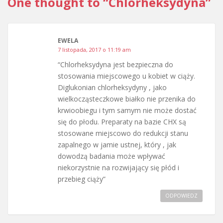
One thought to “Chlorheksydyna”
EWELA
7 listopada, 2017 o 11:19 am
“Chlorheksydyna jest bezpieczna do
stosowania miejscowego u kobiet w ciąży.
Diglukonian chlorheksydyny , jako
wielkocząsteczkowe białko nie przenika do
krwioobiegu i tym samym nie może dostać
się do płodu. Preparaty na bazie CHX są
stosowane miejscowo do redukcji stanu
zapalnego w jamie ustnej, który , jak
dowodzą badania może wpływać
niekorzystnie na rozwijający się płód i
przebieg ciąży”
ODPOWIEDZ