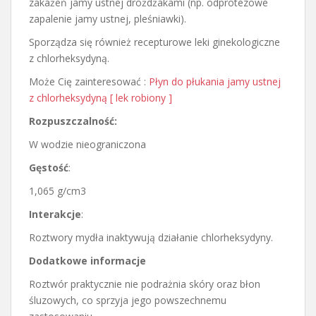
zakażeń jamy ustnej drożdżakami (np. odprotezowe
zapalenie jamy ustnej, pleśniawki).
Sporządza się również recepturowe leki ginekologiczne
z chlorheksydyną.
Może Cię zainteresować :
Płyn do płukania jamy ustnej
z chlorheksydyną [ lek robiony ]
Rozpuszczalność:
W wodzie nieograniczona
Gęstość
:
1,065 g/cm3
Interakcje
:
Roztwory mydła inaktywują działanie chlorheksydyny.
Dodatkowe informacje
Roztwór praktycznie nie podrażnia skóry oraz błon
śluzowych, co sprzyja jego powszechnemu