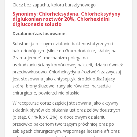
Ciecz bez zapachu, koloru bursztynowego.
Synonimy: Chlorheksydyna, Chlorheksydyny
diglukonian roztwór 20%, Chlorhexidini
digluconatis solutio
Działanie/zastosowanie:
Substancja o silnym działaniu bakteriostatycznym i
bakteriobójczym (silnie na Gram-dodatnie, słabiej na
Gram-ujemne), mechanizm polega na
uszkadzaniu ściany komórkowej bakterii, działa również
przeciwwirusowo. Chlorheksydyna (roztwór) zazwyczaj
jest stosowana jako antyseptyk, środek odkażający
skórę, błony śluzowe, rany ale również narzędzia
chirurgiczne, powierzchnie płaskie.
W recepturze coraz częściej stosowana jako aktywny
składnik płynów do płukania ust oraz żelów doustnych
(o stęż. 0,1% lub 0,2%), o docelowym działaniu
przeciwko bakteriom tworzącym próchnicę oraz po
zabiegach chirurgicznym. Wspomaga leczenie aft oraz