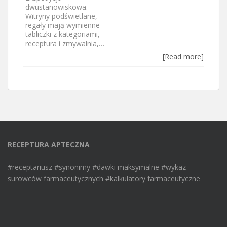
dwustanowiskowa.
Witryny podświetlane,
regały mają wymienne
tabliczki z kategoriami,
receptura i zmywalnia,…
[Read more]
RECEPTURA APTECZNA
#receptariusz #synonimy #dawki maksymalne #wykaz
surowców farmaceutycznych #kalkulatory farmaceutyczne