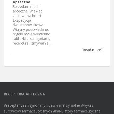
Apteczne
Sprzedam meble
apteczne. W skład
zestawu wchodzi-
Ekspedycja
dwustanowiskowa.
Witryny podświetlane,
regały mają wymienne
tabliczki z kategoriami,
receptura i zmywalnia,…
[Read more]
RECEPTURA APTECZNA
#receptariusz #synonimy #dawki maksymalne #wykaz
surowców farmaceutycznych #kalkulatory farmaceutyczne