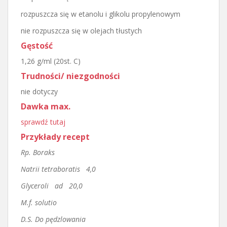
rozpuszcza się w etanolu i glikolu propylenowym
nie rozpuszcza się w olejach tłustych
Gęstość
1,26 g/ml (20st. C)
Trudności/ niezgodności
nie dotyczy
Dawka max.
sprawdź tutaj
Przykłady recept
Rp. Boraks
Natrii tetraboratis 4,0
Glyceroli ad 20,0
M.f. solutio
D.S. Do pędzlowania