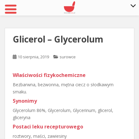
S
k
i
Glicerol – Glycerolum
p
t
o
10 sierpnia, 2019
surowce
m
a
Właściwości fizykochemiczne
i
n
Bezbarwna, bezwonna, mętna ciecz o słodkawym
c
smaku.
o
Synonimy
n
Glycerolum 86%, Glycerolum, Glycerinum, glicerol,
t
gliceryna
e
n
Postaci leku recepturowego
t
roztwory, maści, zawiesiny