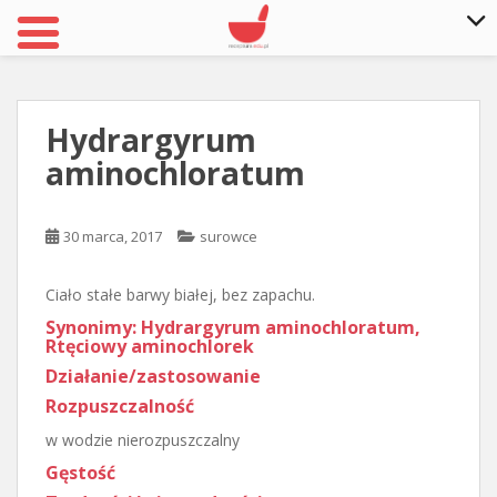
S
k
i
Hydrargyrum
p
aminochloratum
t
o
m
30 marca, 2017
surowce
a
i
Ciało stałe barwy białej, bez zapachu.
n
c
Synonimy: Hydrargyrum aminochloratum,
Rtęciowy aminochlorek
o
n
Działanie/zastosowanie
t
Rozpuszczalność
e
w wodzie nierozpuszczalny
n
Gęstość
t