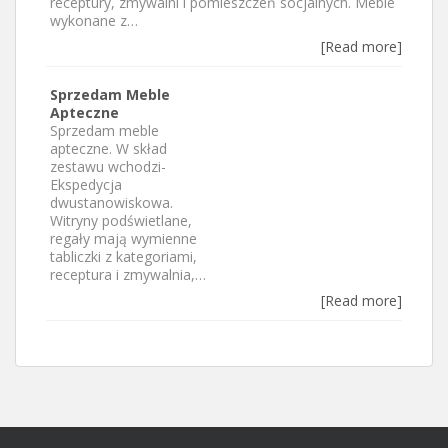
receptury, zmywalni i pomieszczeń socjalnych. Meble
wykonane z…
[Read more]
Sprzedam Meble
Apteczne
Sprzedam meble
apteczne. W skład
zestawu wchodzi-
Ekspedycja
dwustanowiskowa.
Witryny podświetlane,
regały mają wymienne
tabliczki z kategoriami,
receptura i zmywalnia,…
[Read more]