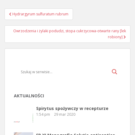
Hydrargyrum sulfuratum rubrum
Nawigacja wpisu
Owrzodzenia i żylaki podudzi, stopa cukrzycowa-otwarte rany [lek
robiony]
AKTUALNOŚCI
Spirytus spożywczy w recepturze
1:54 pm
29 mar 2020