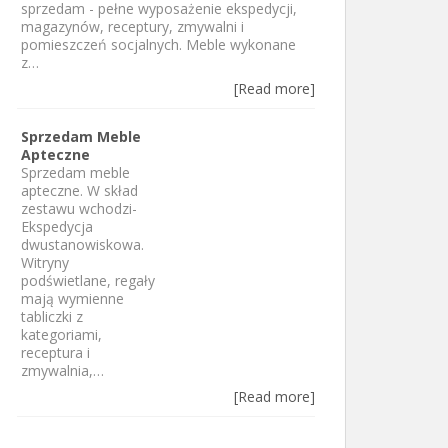
sprzedam - pełne wyposażenie ekspedycji,
magazynów, receptury, zmywalni i
pomieszczeń socjalnych. Meble wykonane
z…
[Read more]
Sprzedam Meble
Apteczne
Sprzedam meble
apteczne. W skład
zestawu wchodzi-
Ekspedycja
dwustanowiskowa.
Witryny
podświetlane, regały
mają wymienne
tabliczki z
kategoriami,
receptura i
zmywalnia,…
[Read more]