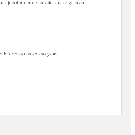
eku z jodoformem, zabezpieczające go przed
jodoform są rzadko spotykane.