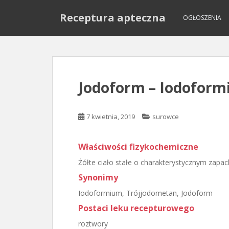
S
Receptura apteczna
k
OGŁOSZENIA
i
p
t
o
m
Jodoform – Iodofor
a
i
n
7 kwietnia, 2019
surowce
c
o
Właściwości fizykochemiczne
n
t
Żółte ciało stałe o charakterystycznym zapac
e
Synonimy
n
Iodoformium, Trójjodometan, Jodoform
t
Postaci leku recepturowego
roztwory