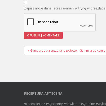
Zapisz moje dane, adres e-mail i witrynę w przegląd
Guma arabska suszona rozpyłowo – Gummi arabicum di
Nawigacja wpisu
RECEPTURA APTECZNA
#receptariusz #synonimy #dawki maksymalne #wyka