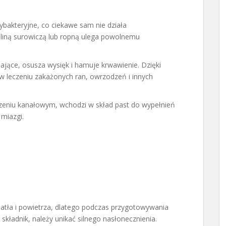
ybakteryjne, co ciekawe sam nie działa
ieliną surowiczą lub ropną ulega powolnemu
ające, osusza wysięk i hamuje krwawienie. Dzięki
 leczeniu zakażonych ran, owrzodzeń i innych
zeniu kanałowym, wchodzi w skład past do wypełnień
miazgi.
tła i powietrza, dlatego podczas przygotowywania
kładnik, należy unikać silnego nasłonecznienia.