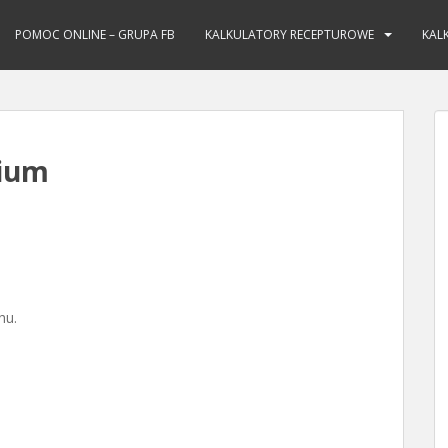
POMOC ONLINE – GRUPA FB
KALKULATORY RECEPTUROWE
KAL
mium
hu.