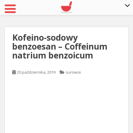
S
k
i
Kofeino-sodowy
p
benzoesan – Coffeinum
t
o
natrium benzoicum
m
a
20 października, 2019
surowce
i
n
c
o
n
t
e
n
t