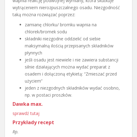
wapnia reakcję podwójnej wymiany, która skutkuje
wytrąceniem nierozpuszczalnego osadu. Niezgodność
taką można rozwiązać poprzez:
zamianę chlorku/ bromku wapnia na
chlorek/bromek sodu
składniki niezgodne oddzielić od siebie
maksymalną ilością przepisanych składników
płynnych
jeśli osadu jest niewiele i nie zawiera substancji
silnie działających można wydać preparat z
osadem i dołączoną etykietą: “Zmieszać przed
użyciem”
jeden z niezgodnych składników wydać osobno,
np. w postaci proszków.
Dawka max.
sprawdź tutaj
Przykłady recept
Rp.