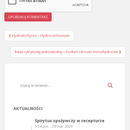
Hydrokortyzon – Hydrocortisonum
Nawigacja wpisu
Kwas cytrynowy jednowodny – Acidum citricum monohydricum
AKTUALNOŚCI
Spirytus spożywczy w recepturze
1:54 pm
29 mar 2020