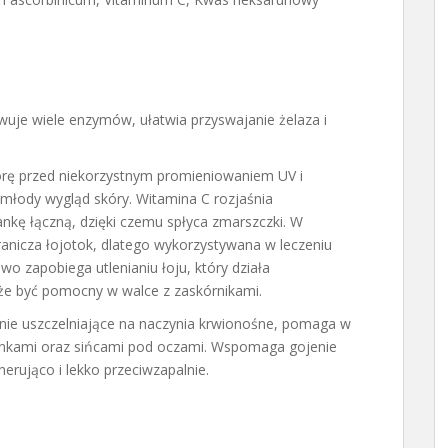
je wiele enzymów, ułatwia przyswajanie żelaza i
kórę przed niekorzystnym promieniowaniem UV i
młody wygląd skóry. Witamina C rozjaśnia
ankę łączną, dzięki czemu spłyca zmarszczki. W
ranicza łojotok, dlatego wykorzystywana w leczeniu
wo zapobiega utlenianiu łoju, który działa
e być pomocny w walce z zaskórnikami.
ie uszczelniające na naczynia krwionośne, pomaga w
ynkami oraz sińcami pod oczami. Wspomaga gojenie
erująco i lekko przeciwzapalnie.