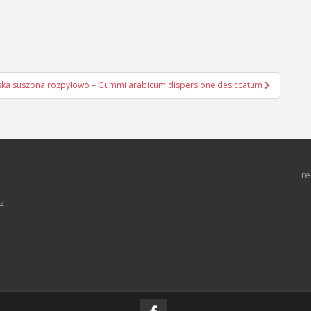
ka suszona rozpyłowo – Gummi arabicum dispersione desiccatum
re
z