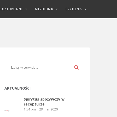
KULATORY INNE
NIEZBĘDNIK
CZYTELNIA
AKTUALNOŚCI
Spirytus spożywczy w
recepturze
1:54 pm
29 mar 2020