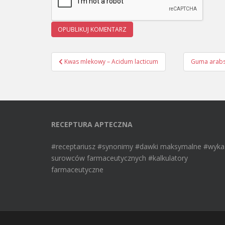
Kwas mlekowy – Acidum lacticum
Guma arabs
Nawigacja wpisu
RECEPTURA APTECZNA
#receptariusz #synonimy #dawki maksymalne #wyka
surowców farmaceutycznych #kalkulatory
farmaceutyczne