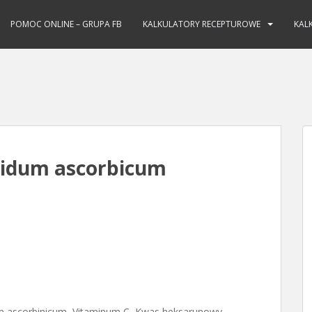
POMOC ONLINE – GRUPA FB
KALKULATORY RECEPTUROWE
KAL
cidum ascorbicum
m ascorbinicum, Vitaminum C, Kwas heksarunowy