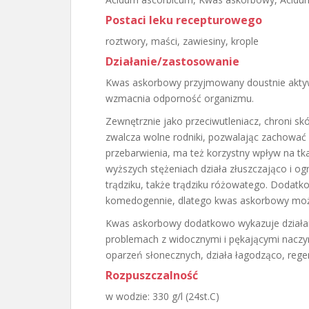
Postaci leku recepturowego
roztwory, maści, zawiesiny, krople
Działanie/zastosowanie
Kwas askorbowy przyjmowany doustnie aktywu
wzmacnia odporność organizmu.
Zewnętrznie jako przeciwutleniacz, chroni s
zwalcza wolne rodniki, pozwalając zachować 
przebarwienia, ma też korzystny wpływ na tk
wyższych stężeniach działa złuszczająco i og
trądziku, także trądziku różowatego. Dodatko
komedogennie, dlatego kwas askorbowy moż
Kwas askorbowy dodatkowo wykazuje działan
problemach z widocznymi i pękającymi nacz
oparzeń słonecznych, działa łagodząco, regen
Rozpuszczalność
w wodzie: 330 g/l (24st.C)