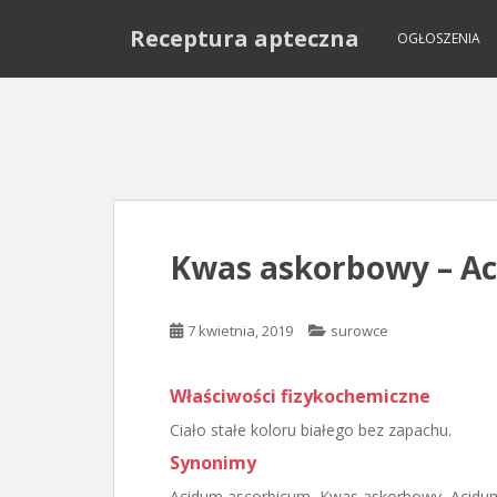
S
Receptura apteczna
k
OGŁOSZENIA
i
p
t
o
m
a
i
n
Kwas askorbowy – A
c
o
n
7 kwietnia, 2019
surowce
t
e
n
Właściwości fizykochemiczne
t
Ciało stałe koloru białego bez zapachu.
Synonimy
Acidum ascorbicum, Kwas askorbowy, Acidu