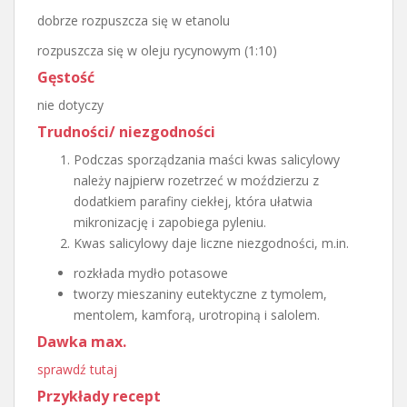
dobrze rozpuszcza się w etanolu
rozpuszcza się w oleju rycynowym (1:10)
Gęstość
nie dotyczy
Trudności/ niezgodności
Podczas sporządzania maści kwas salicylowy
należy najpierw rozetrzeć w moździerzu z
dodatkiem parafiny ciekłej, która ułatwia
mikronizację i zapobiega pyleniu.
Kwas salicylowy daje liczne niezgodności, m.in.
rozkłada mydło potasowe
tworzy mieszaniny eutektyczne z tymolem,
mentolem, kamforą, urotropiną i salolem.
Dawka max.
sprawdź tutaj
Przykłady recept