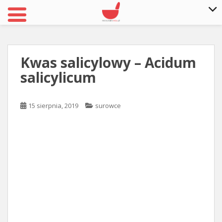
S
k
i
Kwas salicylowy – Acidum
p
salicylicum
t
o
m
15 sierpnia, 2019
surowce
a
i
n
c
o
n
t
e
n
t