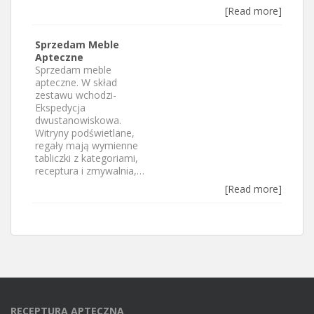
[Read more]
Sprzedam Meble
Apteczne
Sprzedam meble
apteczne. W skład
zestawu wchodzi-
Ekspedycja
dwustanowiskowa.
Witryny podświetlane,
regały mają wymienne
tabliczki z kategoriami,
receptura i zmywalnia,…
[Read more]
RECEPTURA APTECZNA