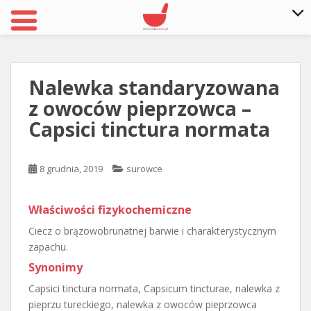
S
k
i
Nalewka standaryzowana
p
z owoców pieprzowca –
t
o
Capsici tinctura normata
m
a
8 grudnia, 2019
surowce
i
n
c
Właściwości fizykochemiczne
o
Ciecz o brązowobrunatnej barwie i charakterystycznym
n
zapachu.
t
e
Synonimy
n
Capsici tinctura normata, Capsicum tincturae, nalewka z
t
pieprzu tureckiego, nalewka z owoców pieprzowca