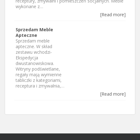
receptury, zmywalni i pomieszczeń socjalnych. Meble
wykonane z…
[Read more]
Sprzedam Meble
Apteczne
Sprzedam meble
apteczne. W skład
zestawu wchodzi-
Ekspedycja
dwustanowiskowa.
Witryny podświetlane,
regały mają wymienne
tabliczki z kategoriami,
receptura i zmywalnia,…
[Read more]