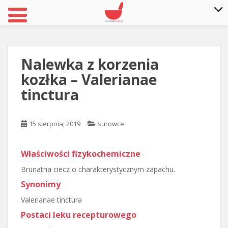
S
k
i
Nalewka z korzenia
p
kozłka – Valerianae
t
o
tinctura
m
a
15 sierpnia, 2019
surowce
i
n
c
Właściwości fizykochemiczne
o
Brunatna ciecz o charakterystycznym zapachu.
n
t
Synonimy
e
Valerianae tinctura
n
Postaci leku recepturowego
t