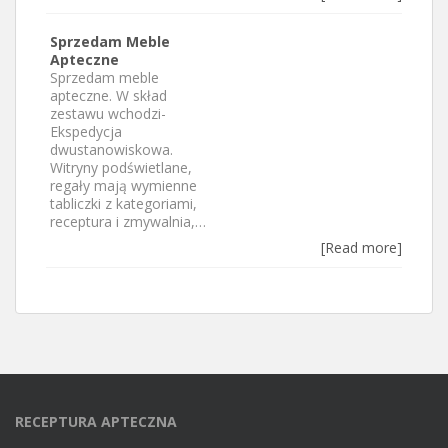
Sprzedam Meble
Apteczne
Sprzedam meble
apteczne. W skład
zestawu wchodzi-
Ekspedycja
dwustanowiskowa.
Witryny podświetlane,
regały mają wymienne
tabliczki z kategoriami,
receptura i zmywalnia,…
[Read more]
RECEPTURA APTECZNA