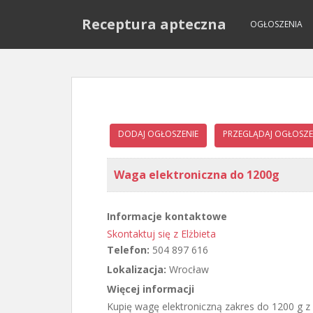
S
Receptura apteczna
k
OGŁOSZENIA
i
p
t
o
m
a
DODAJ OGŁOSZENIE
PRZEGLĄDAJ OGŁOSZE
i
n
c
Waga elektroniczna do 1200g
o
n
t
Informacje kontaktowe
e
Skontaktuj się z Elżbieta
n
Telefon:
504 897 616
t
Lokalizacja:
Wrocław
Więcej informacji
Kupię wagę elektroniczną zakres do 1200 g z 