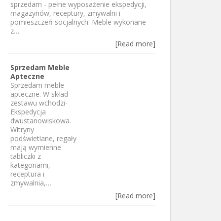
sprzedam - pełne wyposażenie ekspedycji,
magazynów, receptury, zmywalni i
pomieszczeń socjalnych. Meble wykonane
z…
[Read more]
Sprzedam Meble
Apteczne
Sprzedam meble
apteczne. W skład
zestawu wchodzi-
Ekspedycja
dwustanowiskowa.
Witryny
podświetlane, regały
mają wymienne
tabliczki z
kategoriami,
receptura i
zmywalnia,…
[Read more]