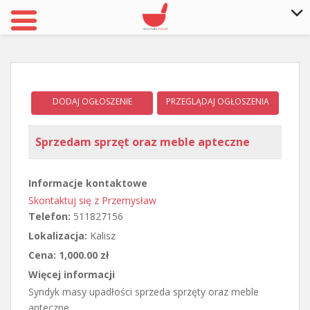
S
k
i
p
DODAJ OGŁOSZENIE
PRZEGLĄDAJ OGŁOSZENIA
t
o
m
Sprzedam sprzęt oraz meble apteczne
a
i
Informacje kontaktowe
n
Skontaktuj się z Przemysław
c
Telefon:
511827156
o
n
Lokalizacja:
Kalisz
t
Cena:
1,000.00 zł
e
Więcej informacji
n
Syndyk masy upadłości sprzeda sprzęty oraz meble
t
apteczne