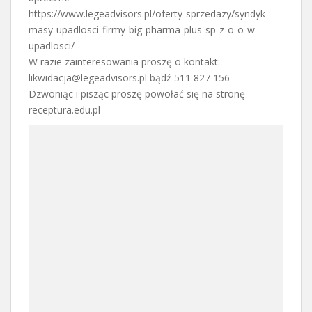
https://www.legeadvisors.pl/oferty-sprzedazy/syndyk-
masy-upadlosci-firmy-big-pharma-plus-sp-z-o-o-w-
upadlosci/
W razie zainteresowania proszę o kontakt:
likwidacja@legeadvisors.pl bądź 511 827 156
Dzwoniąc i pisząc proszę powołać się na stronę
receptura.edu.pl