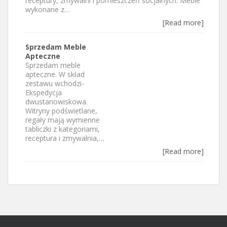
receptury, zmywalni i pomieszczeń socjalnych. Meble
wykonane z…
[Read more]
Sprzedam Meble
Apteczne
Sprzedam meble
apteczne. W skład
zestawu wchodzi-
Ekspedycja
dwustanowiskowa.
Witryny podświetlane,
regały mają wymienne
tabliczki z kategoriami,
receptura i zmywalnia,…
[Read more]