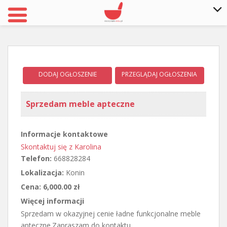
S
k
i
p
DODAJ OGŁOSZENIE
PRZEGLĄDAJ OGŁOSZENIA
t
o
m
Sprzedam meble apteczne
a
i
Informacje kontaktowe
n
Skontaktuj się z Karolina
c
Telefon:
668828284
o
n
Lokalizacja:
Konin
t
Cena:
6,000.00 zł
e
Więcej informacji
n
Sprzedam w okazyjnej cenie ładne funkcjonalne meble
t
apteczne.Zapraszam do kontaktu