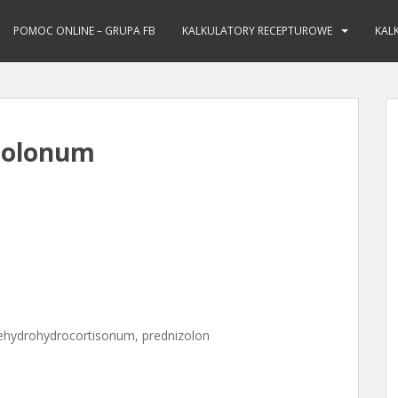
POMOC ONLINE – GRUPA FB
KALKULATORY RECEPTUROWE
KAL
isolonum
Dehydrohydrocortisonum, prednizolon