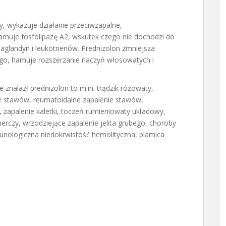
dy, wykazuje działanie przeciwzapalne,
amuje fosfolipazę A2, wskutek czego nie dochodzi do
taglandyn i leukotrienów. Prednizolon zmniejsza
go, hamuje rozszerzanie naczyń włosowatych i
znalazł prednizolon to m.in. trądzik różowaty,
ie stawów, reumatoidalne zapalenie stawów,
 zapalenie kaletki, toczeń rumieniowaty układowy,
erczy, wrzodziejące zapalenie jelita grubego, choroby
munologiczna niedokrwistość hemolityczna, plamica