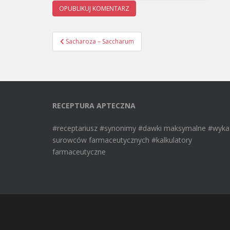
Sacharoza – Saccharum
Nawigacja wpisu
RECEPTURA APTECZNA
#receptariusz #synonimy #dawki maksymalne #wyka
surowców farmaceutycznych #kalkulatory
farmaceutyczne