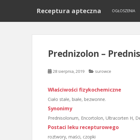
S
Receptura apteczna
k
OGŁOSZENIA
i
p
t
o
m
Prednizolon – Predn
a
i
n
28 sierpnia, 2019
surowce
c
o
Właściwości fizykochemiczne
n
t
Ciało stałe, białe, bezwonne.
e
Synonimy
n
Prednisolonum, Encortolon, Ultracorten H, 
t
Postaci leku recepturowego
roztwory, maści, czopki