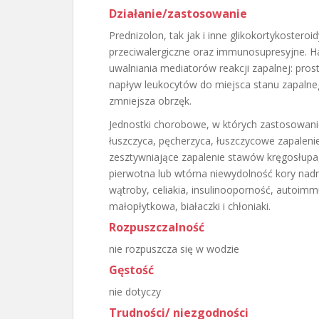
Działanie/zastosowanie
Prednizolon, tak jak i inne glikokortykosteroi
przeciwalergiczne oraz immunosupresyjne. H
uwalniania mediatorów reakcji zapalnej: pros
napływ leukocytów do miejsca stanu zapalne
zmniejsza obrzęk.
Jednostki chorobowe, w których zastosowanie 
łuszczyca, pęcherzyca, łuszczycowe zapalen
zesztywniające zapalenie stawów kręgosłupa,
pierwotna lub wtórna niewydolność kory nadn
wątroby, celiakia, insulinooporność, autoim
małopłytkowa, białaczki i chłoniaki.
Rozpuszczalność
nie rozpuszcza się w wodzie
Gęstość
nie dotyczy
Trudności/ niezgodności