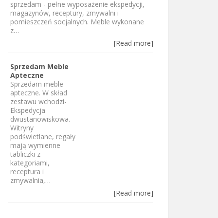
sprzedam - pełne wyposażenie ekspedycji,
magazynów, receptury, zmywalni i
pomieszczeń socjalnych. Meble wykonane
z…
[Read more]
Sprzedam Meble
Apteczne
Sprzedam meble
apteczne. W skład
zestawu wchodzi-
Ekspedycja
dwustanowiskowa.
Witryny
podświetlane, regały
mają wymienne
tabliczki z
kategoriami,
receptura i
zmywalnia,…
[Read more]