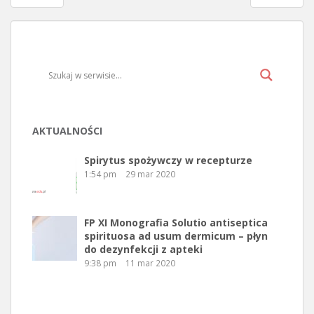
Nawigacja wpisu
AKTUALNOŚCI
Spirytus spożywczy w recepturze
1:54 pm
29 mar 2020
FP XI Monografia Solutio antiseptica
spirituosa ad usum dermicum – płyn
do dezynfekcji z apteki
9:38 pm
11 mar 2020