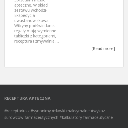
apteczne. W skład
zestawu wchodzi-
Ekspedycja
dwustanowiskowa.
Witryny podświetlane,
regały mają wymienne
tabliczki z kategoriami,
receptura i zmywalnia,…
[Read more]
RECEPTURA APTECZNA
#receptariusz #synonimy #dawki maksymalne #wykaz
surowców farmaceutycznych #kalkulatory farmaceutyczne