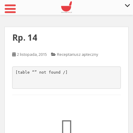
S
k
i
Rp. 14
p
t
o
2 listopada, 2015
Receptariusz apteczny
m
a
i
[table “” not found /]
n
c
o
n
t
e
n
t