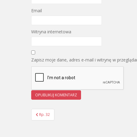
Email
Witryna internetowa
Zapisz moje dane, adres e-mail i witrynę w przegląd
Rp. 32
Nawigacja wpisu