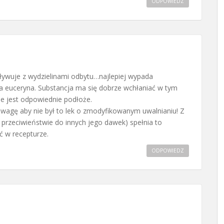
ODPOWIEDZ
ływuje z wydzielinami odbytu…najlepiej wypada
ma euceryna. Substancja ma się dobrze wchłaniać w tym
e jest odpowiednie podłoże.
agę aby nie był to lek o zmodyfikowanym uwalnianiu! Z
 przeciwieństwie do innych jego dawek) spełnia to
 w recepturze.
ODPOWIEDZ