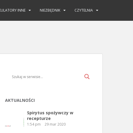
KULATORY INNE
NIEZBĘDNIK
CZYTELNIA
AKTUALNOŚCI
Spirytus spożywczy w
recepturze
1:54 pm
29 mar 2020