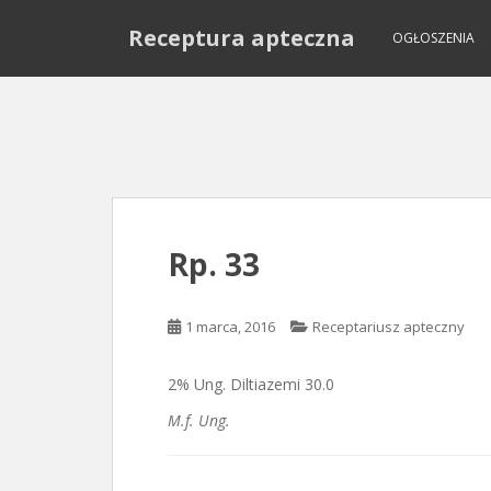
S
Receptura apteczna
k
OGŁOSZENIA
i
p
t
o
m
a
i
n
Rp. 33
c
o
n
1 marca, 2016
Receptariusz apteczny
t
e
2% Ung. Diltiazemi 30.0
n
t
M.f. Ung.