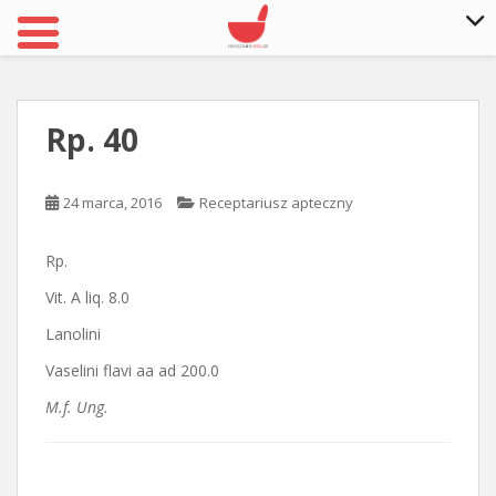
S
k
i
Rp. 40
p
t
o
24 marca, 2016
Receptariusz apteczny
m
a
Rp.
i
n
Vit. A liq. 8.0
c
Lanolini
o
Vaselini flavi aa ad 200.0
n
t
M.f. Ung.
e
n
t