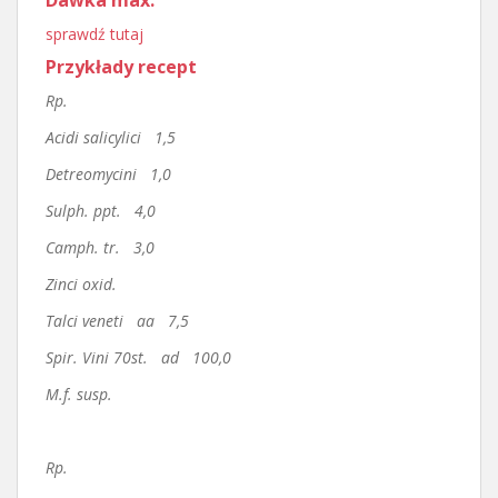
Dawka max.
sprawdź tutaj
Przykłady recept
Rp.
Acidi salicylici 1,5
Detreomycini 1,0
Sulph. ppt. 4,0
Camph. tr. 3,0
Zinci oxid.
Talci veneti aa 7,5
Spir. Vini 70st. ad 100,0
M.f. susp.
Rp.