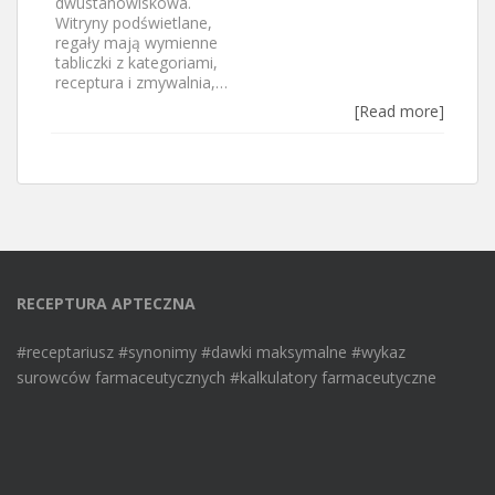
dwustanowiskowa.
Witryny podświetlane,
regały mają wymienne
tabliczki z kategoriami,
receptura i zmywalnia,…
[Read more]
RECEPTURA APTECZNA
#receptariusz #synonimy #dawki maksymalne #wykaz
surowców farmaceutycznych #kalkulatory farmaceutyczne