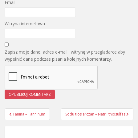
Email
Witryna internetowa
Zapisz moje dane, adres e-mail i witrynę w przeglądarce aby
wypełnić dane podczas pisania kolejnych komentarzy.
Tanina – Tanninum
Sodu tiosiarczan – Natrii thiosulfas
Nawigacja wpisu