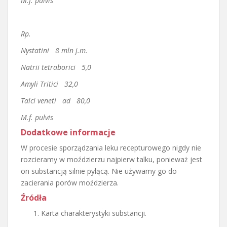
M.f. pulvis
Rp.
Nystatini 8 mln j.m.
Natrii tetraborici 5,0
Amyli Tritici 32,0
Talci veneti ad 80,0
M.f. pulvis
Dodatkowe informacje
W procesie sporządzania leku recepturowego nigdy nie
rozcieramy w moździerzu najpierw talku, ponieważ jest
on substancją silnie pylącą. Nie używamy go do
zacierania porów moździerza.
Źródła
Karta charakterystyki substancji.