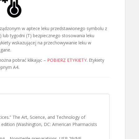
ządzonym w aptece leku przedstawionego symbolu z
) lub tygodni (T) bezpiecznego stosowania leku
ykiety wskazującej na przechowywanie leku w
agane.
ożna pobrać klikając –
POBIERZ ETYKIETY
. Etykiety
epnym A4.
ices.” The Art, Science, and Technology of
edition (Washington, DC: American Pharmacists
g – Nonsterile preparations. USP 29/NF