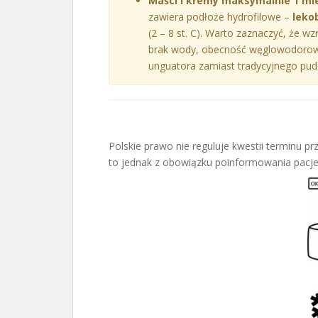
Maści i kremy maksymalnie 1 mi
zawiera podłoże hydrofilowe –
leko
(2 – 8 st. C). Warto zaznaczyć, że wz
brak wody, obecność węglowodorowe
unguatora zamiast tradycyjnego pud
Polskie prawo nie reguluje kwestii terminu p
to jednak z obowiązku poinformowania pacjen