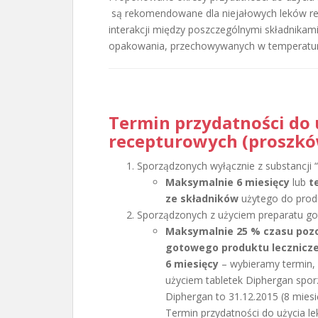
są rekomendowane dla niejałowych leków rec
interakcji między poszczególnymi składnika
opakowania, przechowywanych w temperaturze
Termin przydatności do 
recepturowych (proszkó
Sporządzonych wyłącznie z substancji “
Maksymalnie 6 miesięcy
lub
t
ze składników
użytego do produ
Sporządzonych z użyciem preparatu g
Maksymalnie 25 % czasu pozo
gotowego produktu lecznicz
6 miesięcy
– wybieramy termin, k
użyciem tabletek Diphergan spor
Diphergan to 31.12.2015 (8 miesi
Termin przydatności do użycia l