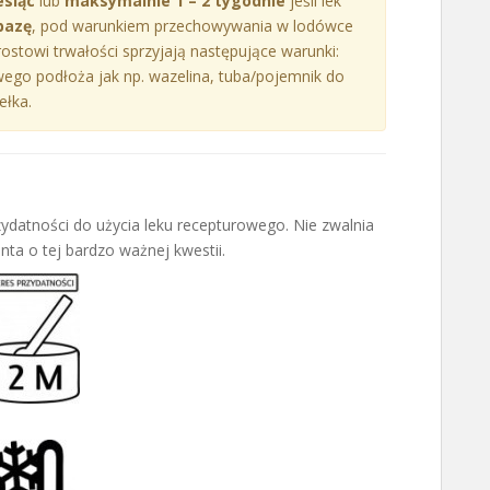
esiąc
lub
maksymalnie 1 – 2 tygodnie
jeśli lek
bazę
, pod warunkiem przechowywania w lodówce
rostowi trwałości sprzyjają następujące warunki:
go podłoża jak np. wazelina, tuba/pojemnik do
ełka.
rzydatności do użycia leku recepturowego. Nie zwalnia
ta o tej bardzo ważnej kwestii.