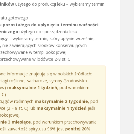
dników
użytego do produkcji leku – wybieramy termin,
ratu gotowego
 pozostałego do upłynięcia terminu ważności
zniczego
użytego do sporządzenia leku
ięcy
– wybieramy termin, który upłynie wcześniej.
 nie zawierających środków konserwujących
 przechowywane w temp. pokojowej
li przechowywane w lodówce 2-8 st. C
ne informacje znajdują się w polskich źródłach:
iągi roślinne, sacharozę, syropy (środowisko
ów)
maksymalnie 1 tydzień
, pod warunkiem
 C)
ciągów roślinnych
maksymalnie 2 tygodnie
, pod
 (2 – 8 st. C) lub
maksymalnie 1 tydzień
jeśli
pokojowej.
ie 3 miesiące
, pod warunkiem przechowywania
eśli zawartość spirytusu 96% jest
poniżej 20%