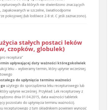
epturowych dla których nie stwierdzono znaczących
mi, zapakowanych w szczelne, światłoodporne
 pokojowej (lub lodówce 2-8 st. C jeśli zaznaczono).
użycia stałych postaci leków
w, czopków, globulek)
pro receptura”
ermin upływającej daty ważności któregokolwiek
kcji leku – wybieramy termin, który upłynie wcześniej.
otowego
stałego do upłynięcia terminu ważności
ego
użytego do sporządzenia leku recepturowego lub
tóry upłynie wcześniej. Przykład: Lek recepturowy z
ządzono dnia 01.04.2015, data ważności tabletek
ęcy pozostało do upłynięcia terminu ważności).
eku recepturowego z tym składnikiem powinien wynosić