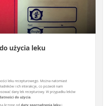
do użycia leku
żności leku recepturowego. Można natomiast
ładników i ich interakcje, co pozwoli nam
osować dany lek recepturowy. W przypadku leków
atności do użycia
.
są liczone od
daty sporządzenia leku
i