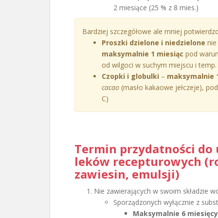
2 miesiące (25 % z 8 mies.)
Bardziej szczegółowe ale mniej potwierdzo
Proszki dzielone i niedzielone
nie
maksymalnie 1 miesiąc
pod warun
od wilgoci w suchym miejscu i temp.
Czopki i globulki
–
maksymalnie 1
cacao
(masło kakaowe jełczeje), po
C)
Termin przydatności do 
leków recepturowych (ro
zawiesin, emulsji)
Nie zawierających w swoim składzie w
Sporządzonych wyłącznie z substa
Maksymalnie 6 miesięcy