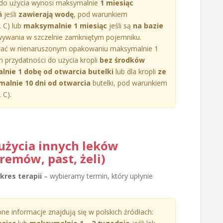
 do użycia wynosi maksymalnie
1 miesiąc
ń
jeśli
zawierają wodę
, pod warunkiem
 C) lub
maksymalnie 1 miesiąc
jeśli są
na bazie
ywania w szczelnie zamkniętym pojemniku.
ć w nienaruszonym opakowaniu maksymalnie 1
n przydatności do użycia kropli
bez środków
nie 1 dobę od otwarcia butelki
lub dla kropli
ze
lnie 10 dni od otwarcia
butelki, pod warunkiem
 C).
użycia innych leków
remów, past, żeli)
res terapii
– wybieramy termin, który upłynie
ne informacje znajdują się w polskich źródłach: