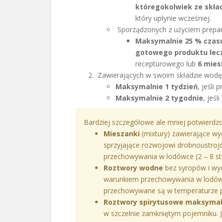
któregokolwiek ze skła
który upłynie wcześniej.
Sporządzonych z użyciem prepa
Maksymalnie 25 % czasu
gotowego produktu lec
recepturowego lub
6 mies
Zawierających w swoim składzie wodę,
Maksymalnie 1 tydzień
, jeśli
Maksymalnie 2 tygodnie
, jeś
Bardziej szczegółowe ale mniej potwierdzo
Mieszanki
(mixtury) zawierające wyc
sprzyjające rozwojowi drobnoustroj
przechowywania w lodówce (2 – 8 st.
Roztwory wodne
bez syropów i wy
warunkiem przechowywania w lodówce
przechowywane są w temperaturze 
Roztwory spirytusowe maksymaln
w szczelnie zamkniętym pojemniku. J