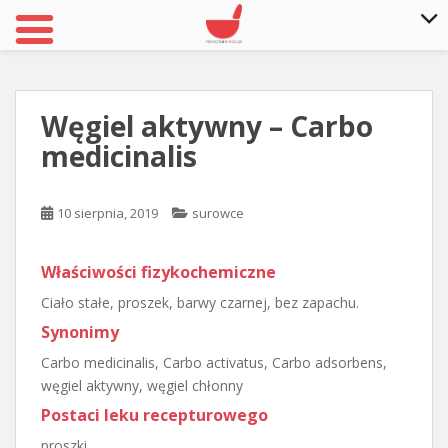
S
k
i
Węgiel aktywny – Carbo
p
medicinalis
t
o
m
10 sierpnia, 2019
surowce
a
i
n
Właściwości fizykochemiczne
c
Ciało stałe, proszek, barwy czarnej, bez zapachu.
o
Synonimy
n
t
Carbo medicinalis, Carbo activatus, Carbo adsorbens,
e
węgiel aktywny, węgiel chłonny
n
Postaci leku recepturowego
t
proszki