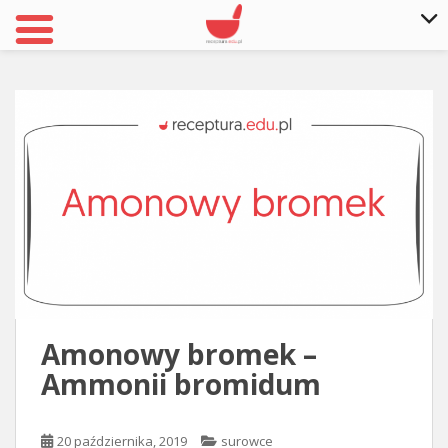
S
k
i
p
t
o
m
a
i
n
c
o
n
Amonowy bromek –
t
Ammonii bromidum
e
n
t
20 października, 2019
surowce