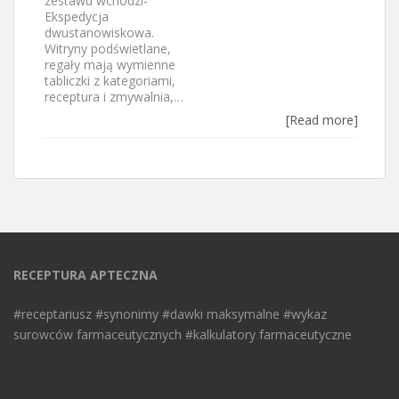
zestawu wchodzi-
Ekspedycja
dwustanowiskowa.
Witryny podświetlane,
regały mają wymienne
tabliczki z kategoriami,
receptura i zmywalnia,…
[Read more]
RECEPTURA APTECZNA
#receptariusz #synonimy #dawki maksymalne #wykaz
surowców farmaceutycznych #kalkulatory farmaceutyczne