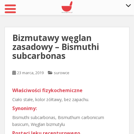
S
k
i
Bizmutawy węglan
p
zasadowy – Bismuthi
t
o
subcarbonas
m
a
23 marca, 2019
surowce
i
n
c
Właściwości fizykochemiczne
o
Ciało stałe, kolor żółtawy, bez zapachu.
n
t
Synonimy:
e
Bismuthi subcarbonas, Bismuthum carbonicum
n
basicum, Węglan bizmutylu
t
Postaci leku recepturowego