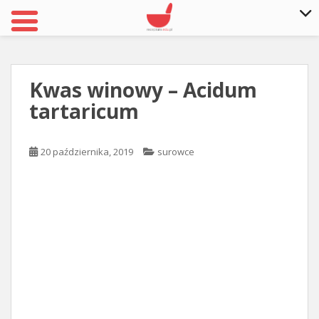
S
k
i
Kwas winowy – Acidum
p
tartaricum
t
o
m
20 października, 2019
surowce
a
i
n
c
o
n
t
e
n
t