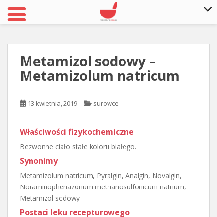
S
k
i
Metamizol sodowy –
p
Metamizolum natricum
t
o
m
13 kwietnia, 2019
surowce
a
i
n
Właściwości fizykochemiczne
c
Bezwonne ciało stałe koloru białego.
o
Synonimy
n
t
Metamizolum natricum, Pyralgin, Analgin, Novalgin,
e
Noraminophenazonum methanosulfonicum natrium,
n
Metamizol sodowy
t
Postaci leku recepturowego