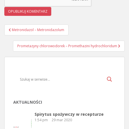
Metronidazol – Metronidazolum
Nawigacja wpisu
Prometazyny chlorowodorek – Promethazini hydrochloridum
AKTUALNOŚCI
Spirytus spożywczy w recepturze
1:54 pm
29 mar 2020