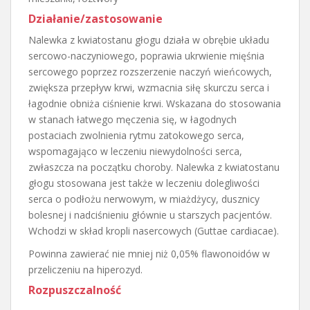
Działanie/zastosowanie
Nalewka z kwiatostanu głogu działa w obrębie układu
sercowo-naczyniowego, poprawia ukrwienie mięśnia
sercowego poprzez rozszerzenie naczyń wieńcowych,
zwiększa przepływ krwi, wzmacnia siłę skurczu serca i
łagodnie obniża ciśnienie krwi. Wskazana do stosowania
w stanach łatwego męczenia się, w łagodnych
postaciach zwolnienia rytmu zatokowego serca,
wspomagająco w leczeniu niewydolności serca,
zwłaszcza na początku choroby. Nalewka z kwiatostanu
głogu stosowana jest także w leczeniu dolegliwości
serca o podłożu nerwowym, w miażdżycy, dusznicy
bolesnej i nadciśnieniu głównie u starszych pacjentów.
Wchodzi w skład kropli nasercowych (Guttae cardiacae).
Powinna zawierać nie mniej niż 0,05% flawonoidów w
przeliczeniu na hiperozyd.
Rozpuszczalność