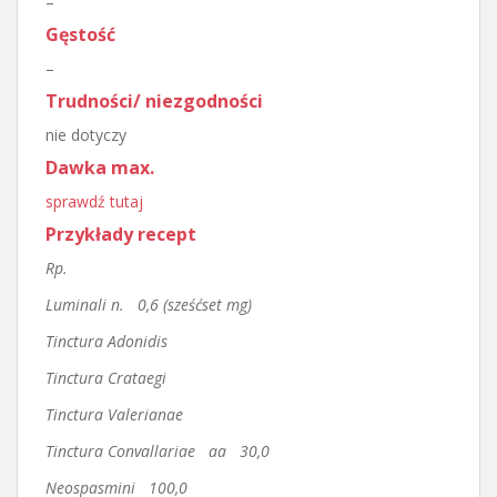
–
Gęstość
–
Trudności/ niezgodności
nie dotyczy
Dawka max.
sprawdź tutaj
Przykłady recept
Rp.
Luminali n. 0,6 (sześćset mg)
Tinctura Adonidis
Tinctura Crataegi
Tinctura Valerianae
Tinctura Convallariae aa 30,0
Neospasmini 100,0