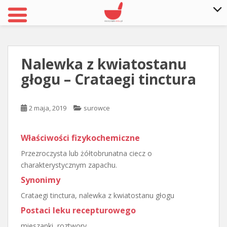
S
k
i
Nalewka z kwiatostanu
p
głogu – Crataegi tinctura
t
o
m
2 maja, 2019
surowce
a
i
n
Właściwości fizykochemiczne
c
Przezroczysta lub żółtobrunatna ciecz o
o
charakterystycznym zapachu.
n
Synonimy
t
e
Crataegi tinctura, nalewka z kwiatostanu głogu
n
Postaci leku recepturowego
t
mieszanki, roztwory