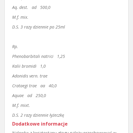
Aq. dest. ad 500,0
M.f. mix.
D.S. 3 razy dziennie po 25ml
Rp.
Phenobarbitali natrici 1,25
Kalii bromidi 1,0
Adonidis vern. trae
Crataegi trae aa 40,0
Aquae ad 250,0
M.f. mixt.
D.S. 2 razy dziennie łyżeczkę
Dodatkowe informacje
Nalewkę z kwiatostanu głogu należy przechowywać w