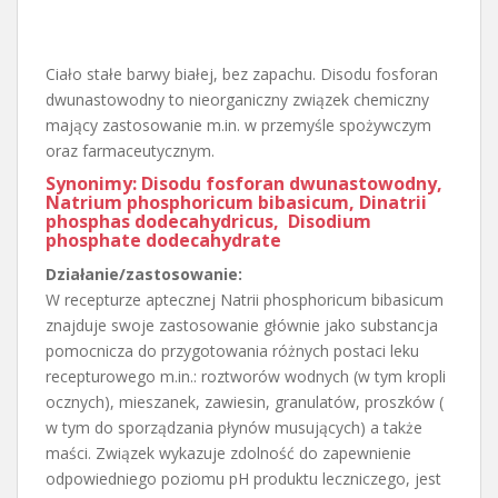
Ciało stałe barwy białej, bez zapachu. Disodu fosforan
dwunastowodny to nieorganiczny związek chemiczny
mający zastosowanie m.in. w przemyśle spożywczym
oraz farmaceutycznym.
Synonimy: Disodu fosforan dwunastowodny,
Natrium phosphoricum bibasicum, Dinatrii
phosphas dodecahydricus, Disodium
phosphate dodecahydrate
Działanie/zastosowanie:
W recepturze aptecznej Natrii phosphoricum bibasicum
znajduje swoje zastosowanie głównie jako substancja
pomocnicza do przygotowania różnych postaci leku
recepturowego m.in.: roztworów wodnych (w tym kropli
ocznych), mieszanek, zawiesin, granulatów, proszków (
w tym do sporządzania płynów musujących) a także
maści. Związek wykazuje zdolność do zapewnienie
odpowiedniego poziomu pH produktu leczniczego, jest