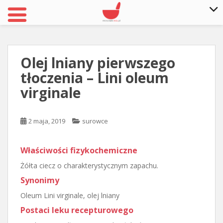
S
k
i
Olej lniany pierwszego
p
tłoczenia – Lini oleum
t
o
virginale
m
a
2 maja, 2019
surowce
i
n
c
Właściwości fizykochemiczne
o
Żółta ciecz o charakterystycznym zapachu.
n
t
Synonimy
e
Oleum Lini virginale, olej lniany
n
Postaci leku recepturowego
t