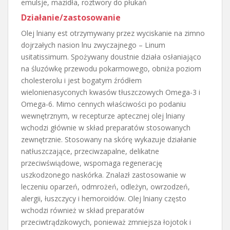
emulsje, mazidła, roztwory do płukań
Działanie/zastosowanie
Olej lniany est otrzymywany przez wyciskanie na zimno
dojrzałych nasion lnu zwyczajnego – Linum
usitatissimum. Spożywany doustnie działa osłaniająco
na śluzówkę przewodu pokarmowego, obniża poziom
cholesterolu i jest bogatym źródłem
wielonienasyconych kwasów tłuszczowych Omega-3 i
Omega-6. Mimo cennych właściwości po podaniu
wewnętrznym, w recepturze aptecznej olej lniany
wchodzi głównie w skład preparatów stosowanych
zewnętrznie. Stosowany na skórę wykazuje działanie
natłuszczające, przeciwzapalne, delikatne
przeciwświądowe, wspomaga regenerację
uszkodzonego naskórka. Znalazł zastosowanie w
leczeniu oparzeń, odmrożeń, odleżyn, owrzodzeń,
alergii, łuszczycy i hemoroidów. Olej lniany często
wchodzi również w skład preparatów
przeciwtrądzikowych, ponieważ zmniejsza łojotok i