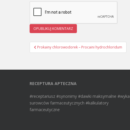
Prokainy chlorowodorek – Procaini hydrochloridum
Nawigacja wpisu
RECEPTURA APTECZNA
#receptariusz #synonimy #dawki maksymalne #wyka
surowców farmaceutycznych #kalkulatory
farmaceutyczne