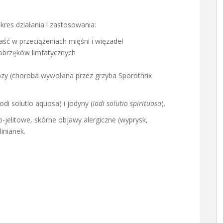
res działania i zastosowania:
ść w przeciążeniach mięśni i więzadeł
 obrzęków limfatycznych
ozy (choroba wywołana przez grzyba Sporothrix
di solutio aquosa) i jodyny (
Iodi solutio spirituosa
).
-jelitowe, skórne objawy alergiczne (wyprysk,
inianek.