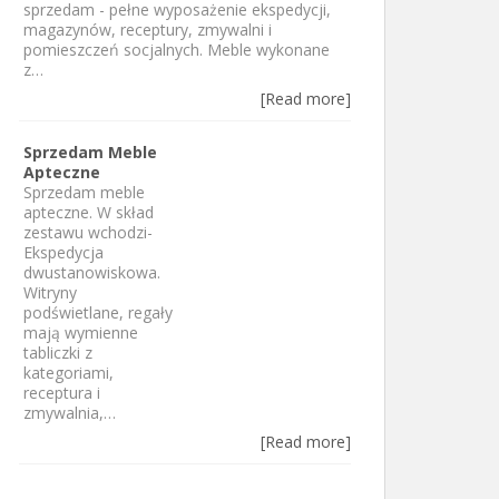
sprzedam - pełne wyposażenie ekspedycji,
magazynów, receptury, zmywalni i
pomieszczeń socjalnych. Meble wykonane
z…
[Read more]
Sprzedam Meble
Apteczne
Sprzedam meble
apteczne. W skład
zestawu wchodzi-
Ekspedycja
dwustanowiskowa.
Witryny
podświetlane, regały
mają wymienne
tabliczki z
kategoriami,
receptura i
zmywalnia,…
[Read more]