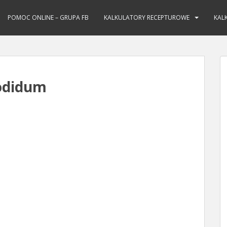
POMOC ONLINE – GRUPA FB
KALKULATORY RECEPTUROWE
KAL
iodidum