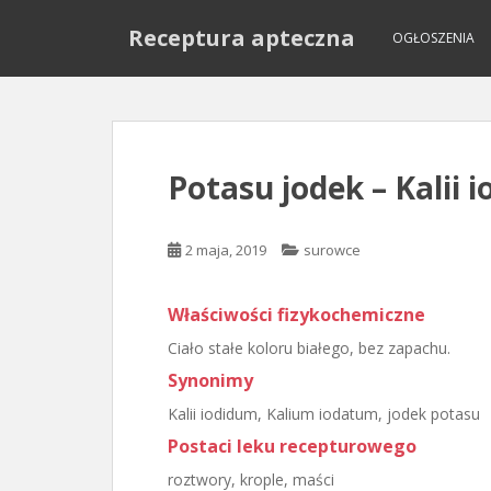
S
Receptura apteczna
k
OGŁOSZENIA
i
p
t
o
m
Potasu jodek – Kalii 
a
i
n
2 maja, 2019
surowce
c
o
Właściwości fizykochemiczne
n
t
Ciało stałe koloru białego, bez zapachu.
e
Synonimy
n
Kalii iodidum, Kalium iodatum, jodek potasu
t
Postaci leku recepturowego
roztwory, krople, maści