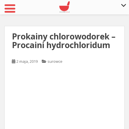
S
k
i
Prokainy chlorowodorek –
p
Procaini hydrochloridum
t
o
m
2 maja, 2019
surowce
a
i
n
c
o
n
t
e
n
t