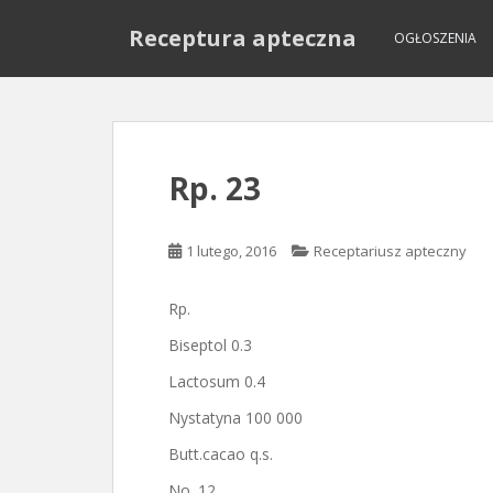
S
Receptura apteczna
k
OGŁOSZENIA
i
p
t
o
m
Rp. 23
a
i
n
1 lutego, 2016
Receptariusz apteczny
c
o
Rp.
n
t
Biseptol 0.3
e
Lactosum 0.4
n
t
Nystatyna 100 000
Butt.cacao q.s.
No. 12