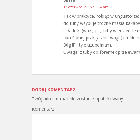
PIOTR
13 czerwca, 2016 o 9:24 am
Tak w praktyce, robiąc w unguatorze:
do tuby wsypuje trochę masła kakao
składniki (ważę je , żeby wiedzieć 
określonej praktycznie wagi (u mnie 
30g !!) i tyle uzupełniam.
Uwaga: z tuby do foremek przelewam b
DODAJ KOMENTARZ
Twój adres e-mail nie zostanie opublikowany.
Komentarz