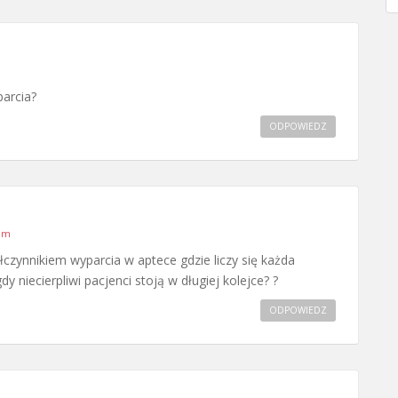
parcia?
ODPOWIEDZ
 pm
ółczynnikiem wyparcia w aptece gdzie liczy się każda
 niecierpliwi pacjenci stoją w długiej kolejce? ?
ODPOWIEDZ