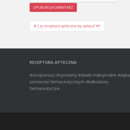
Czy receptura apteczna się opłaca? #1
Nawigacja wpisu
RECEPTURA APTECZNA
#receptariusz #synonimy #dawki maksymalne #wyka
surowców farmaceutycznych #kalkulatory
farmaceutyczne