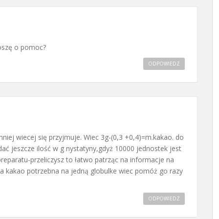
roszę o pomoc?
ODPOWIEDZ
mniej wiecej się przyjmuje. Wiec 3g-(0,3 +0,4)=m.kakao. do
ać jeszcze ilość w g nystatyny,gdyż 10000 jednostek jest
preparatu-przeliczysz to łatwo patrząc na informacje na
a kakao potrzebna na jedną globulke wiec pomóż go razy
ODPOWIEDZ