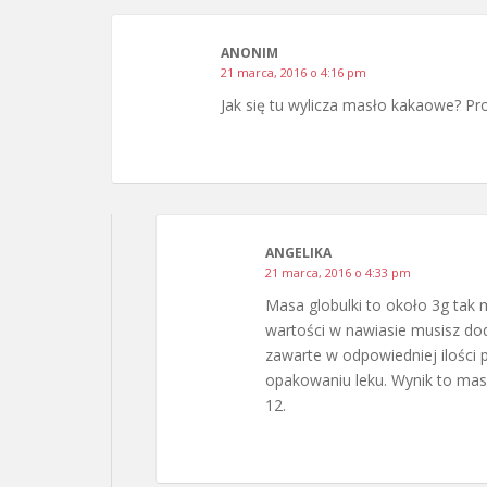
ANONIM
21 marca, 2016 o 4:16 pm
Jak się tu wylicza masło kakaowe? P
ANGELIKA
21 marca, 2016 o 4:33 pm
Masa globulki to około 3g tak 
wartości w nawiasie musisz dod
zawarte w odpowiedniej ilości 
opakowaniu leku. Wynik to mas
12.