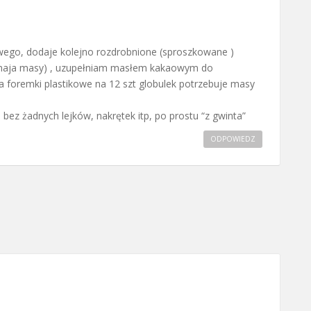
wego, dodaje kolejno rozdrobnione (sproszkowane )
ile maja masy) , uzupełniam masłem kakaowym do
na foremki plastikowe na 12 szt globulek potrzebuje masy
ez żadnych lejków, nakrętek itp, po prostu “z gwinta”
ODPOWIEDZ