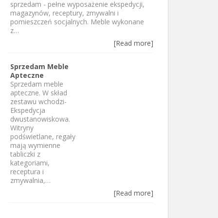
sprzedam - pełne wyposażenie ekspedycji,
magazynów, receptury, zmywalni i
pomieszczeń socjalnych. Meble wykonane
z…
[Read more]
Sprzedam Meble
Apteczne
Sprzedam meble
apteczne. W skład
zestawu wchodzi-
Ekspedycja
dwustanowiskowa.
Witryny
podświetlane, regały
mają wymienne
tabliczki z
kategoriami,
receptura i
zmywalnia,…
[Read more]