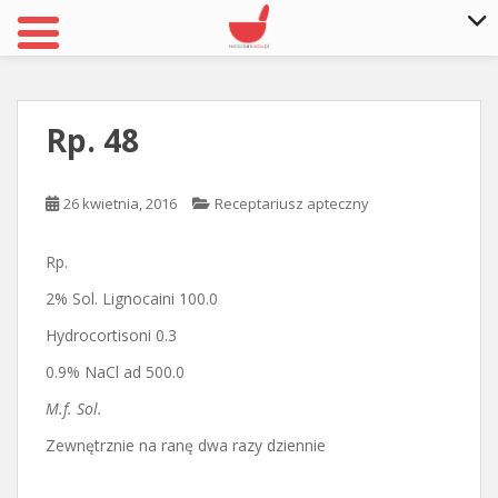
S
k
i
Rp. 48
p
t
o
26 kwietnia, 2016
Receptariusz apteczny
m
a
Rp.
i
n
2% Sol. Lignocaini 100.0
c
Hydrocortisoni 0.3
o
0.9% NaCl ad 500.0
n
t
M.f. Sol.
e
Zewnętrznie na ranę dwa razy dziennie
n
t