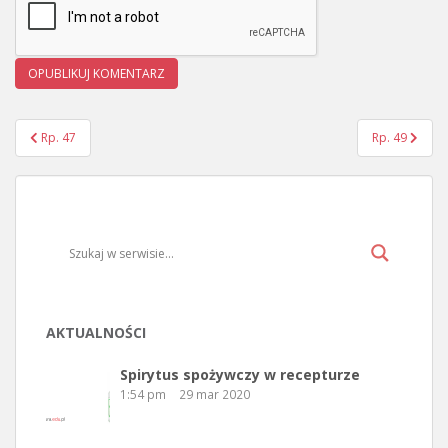
Rp. 47
Rp. 49
Nawigacja wpisu
AKTUALNOŚCI
Spirytus spożywczy w recepturze
1:54 pm
29 mar 2020