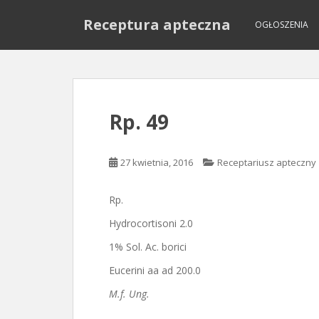
S
Receptura apteczna
k
OGŁOSZENIA
i
p
t
o
m
Rp. 49
a
i
n
27 kwietnia, 2016
Receptariusz apteczny
c
o
Rp.
n
t
Hydrocortisoni 2.0
e
1% Sol. Ac. borici
n
t
Eucerini aa ad 200.0
M.f. Ung.