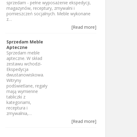
sprzedam - pełne wyposażenie ekspedycji,
magazynów, receptury, zmywalni i
pomieszczeń socjalnych. Meble wykonane
z…
[Read more]
Sprzedam Meble
Apteczne
Sprzedam meble
apteczne. W skład
zestawu wchodzi-
Ekspedycja
dwustanowiskowa.
Witryny
podświetlane, regały
mają wymienne
tabliczki z
kategoriami,
receptura i
zmywalnia,…
[Read more]