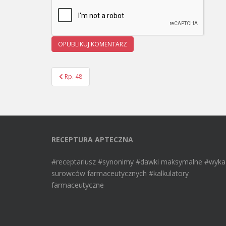
Rp. 48
Nawigacja wpisu
RECEPTURA APTECZNA
#receptariusz #synonimy #dawki maksymalne #wyka
surowców farmaceutycznych #kalkulatory
farmaceutyczne