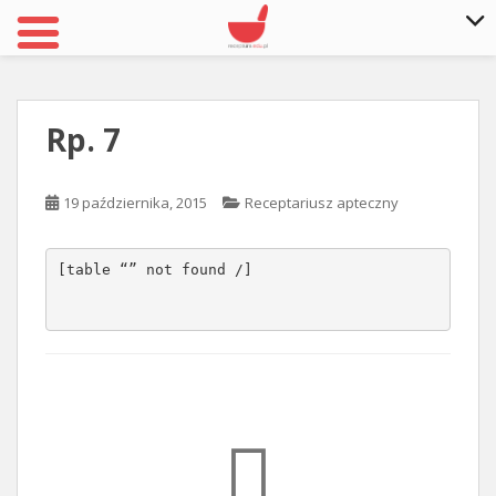
S
k
i
Rp. 7
p
t
o
19 października, 2015
Receptariusz apteczny
m
a
i
[table “” not found /]
n
c
o
n
t
e
n
t