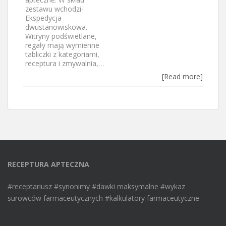
zestawu wchodzi-
Ekspedycja
dwustanowiskowa.
Witryny podświetlane,
regały mają wymienne
tabliczki z kategoriami,
receptura i zmywalnia,…
[Read more]
RECEPTURA APTECZNA
#receptariusz #synonimy #dawki maksymalne #wykaz
surowców farmaceutycznych #kalkulatory farmaceutyczne