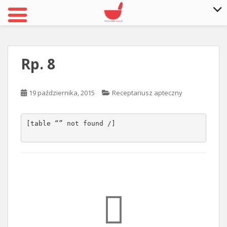
S
k
i
Rp. 8
p
t
o
19 października, 2015
Receptariusz apteczny
m
a
i
[table “” not found /]
n
c
o
n
t
e
n
t