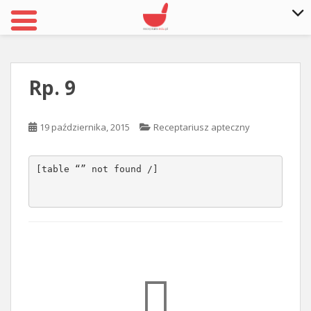
S
k
i
Rp. 9
p
t
o
19 października, 2015
Receptariusz apteczny
m
a
i
[table “” not found /]
n
c
o
n
t
e
n
t