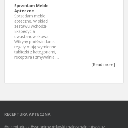
Sprzedam Meble
Apteczne
Sprzedam meble
apteczne. W skład
zestawu wchodzi-
Ekspedycja
dwustanowiskowa.
Witryny podświetlane,
regały mają wymienne
tabliczki z kategoriami,
receptura i zmywalnia,…
[Read more]
RECEPTURA APTECZNA
#receptariusz #synonimy #dawki maksymalne #wykaz