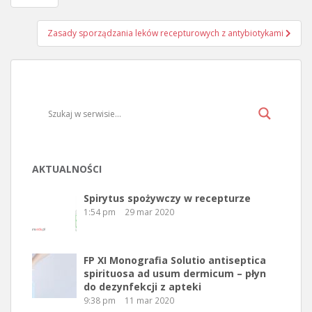
Nawigacja wpisu
Zasady sporządzania leków recepturowych z antybiotykami
AKTUALNOŚCI
Spirytus spożywczy w recepturze
1:54 pm
29 mar 2020
FP XI Monografia Solutio antiseptica
spirituosa ad usum dermicum – płyn
do dezynfekcji z apteki
9:38 pm
11 mar 2020