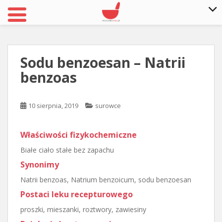
S
k
i
Sodu benzoesan – Natrii
p
benzoas
t
o
m
10 sierpnia, 2019
surowce
a
i
n
Właściwości fizykochemiczne
c
Białe ciało stałe bez zapachu
o
Synonimy
n
t
Natrii benzoas, Natrium benzoicum, sodu benzoesan
e
Postaci leku recepturowego
n
proszki, mieszanki, roztwory, zawiesiny
t