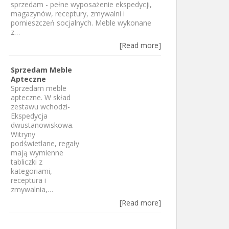
sprzedam - pełne wyposażenie ekspedycji,
magazynów, receptury, zmywalni i
pomieszczeń socjalnych. Meble wykonane
z…
[Read more]
Sprzedam Meble
Apteczne
Sprzedam meble
apteczne. W skład
zestawu wchodzi-
Ekspedycja
dwustanowiskowa.
Witryny
podświetlane, regały
mają wymienne
tabliczki z
kategoriami,
receptura i
zmywalnia,…
[Read more]