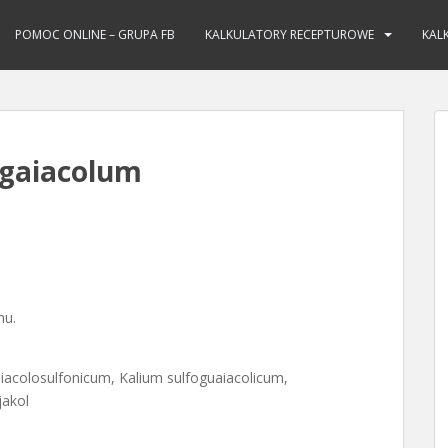
POMOC ONLINE – GRUPA FB
KALKULATORY RECEPTUROWE
KAL
ogaiacolum
hu.
iacolosulfonicum, Kalium sulfoguaiacolicum,
jakol