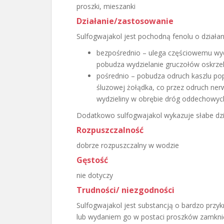
proszki, mieszanki
Działanie/zastosowanie
Sulfogwajakol jest pochodną fenolu o działan
bezpośrednio – ulega częściowemu wydzi
pobudza wydzielanie gruczołów oskrz
pośrednio – pobudza odruch kaszlu po
śluzowej żołądka, co przez odruch ner
wydzieliny w obrębie dróg oddechowych 
Dodatkowo sulfogwajakol wykazuje słabe dzi
Rozpuszczalność
dobrze rozpuszczalny w wodzie
Gęstość
nie dotyczy
Trudności/ niezgodności
Sulfogwajakol jest substancją o bardzo prz
lub wydaniem go w postaci proszków zamkni