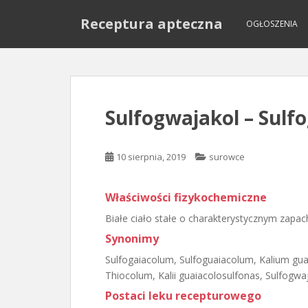
S
Receptura apteczna
k
OGŁOSZENIA
i
p
t
o
m
Sulfogwajakol – Sulf
a
i
n
10 sierpnia, 2019
surowce
c
o
Właściwości fizykochemiczne
n
t
Białe ciało stałe o charakterystycznym zapac
e
Synonimy
n
Sulfogaiacolum, Sulfoguaiacolum, Kalium gua
t
Thiocolum, Kalii guaiacolosulfonas, Sulfogwa
Postaci leku recepturowego