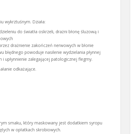
iu wykrztuśnym. Działa:
eleniu do światła oskrzeli, drażni błonę śluzową i
elowych
przez drażnienie zakończeń nerwowych w błonie
wu błędnego powoduje nasilenie wydzielania płynnej
i upłynnienie zalegającej patologicznej flegmy.
ałanie odkażające.
ykrym smaku, który maskowany jest dodatkiem syropu
ętych w opłatkach skrobiowych.