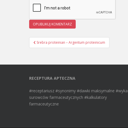
Srebra proteinian – Argentum proteinicum
Nawigacja wpisu
RECEPTURA APTECZNA
#receptariusz #synonimy #dawki maksymalne #wyka
surowców farmaceutycznych #kalkulatory
farmaceutyczne