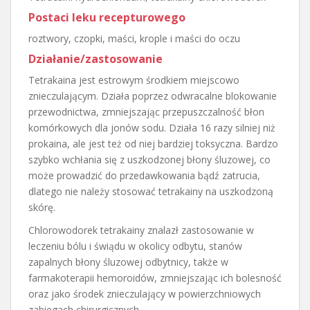
Postaci leku recepturowego
roztwory, czopki, maści, krople i maści do oczu
Działanie/zastosowanie
Tetrakaina jest estrowym środkiem miejscowo
znieczulającym. Działa poprzez odwracalne blokowanie
przewodnictwa, zmniejszając przepuszczalność błon
komórkowych dla jonów sodu. Działa 16 razy silniej niż
prokaina, ale jest też od niej bardziej toksyczna. Bardzo
szybko wchłania się z uszkodzonej błony śluzowej, co
może prowadzić do przedawkowania bądź zatrucia,
dlatego nie należy stosować tetrakainy na uszkodzoną
skórę.
Chlorowodorek tetrakainy znalazł zastosowanie w
leczeniu bólu i świądu w okolicy odbytu, stanów
zapalnych błony śluzowej odbytnicy, także w
farmakoterapii hemoroidów, zmniejszając ich bolesność
oraz jako środek znieczulający w powierzchniowych
zabiegach chirurgicznych.