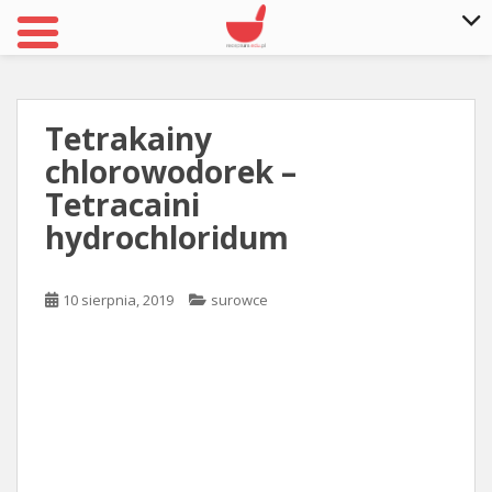
S
k
i
Tetrakainy
p
chlorowodorek –
t
o
Tetracaini
m
hydrochloridum
a
i
n
10 sierpnia, 2019
surowce
c
o
n
t
e
n
t