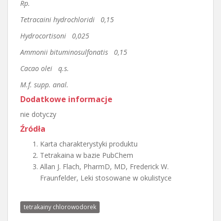
Rp.
Tetracaini hydrochloridi 0,15
Hydrocortisoni 0,025
Ammonii bituminosulfonatis 0,15
Cacao olei q.s.
M.f. supp. anal.
Dodatkowe informacje
nie dotyczy
Źródła
Karta charakterystyki produktu
Tetrakaina w bazie PubChem
Allan J. Flach, PharmD, MD, Frederick W.
Fraunfelder, Leki stosowane w okulistyce
tetrakainy chlorowodorek