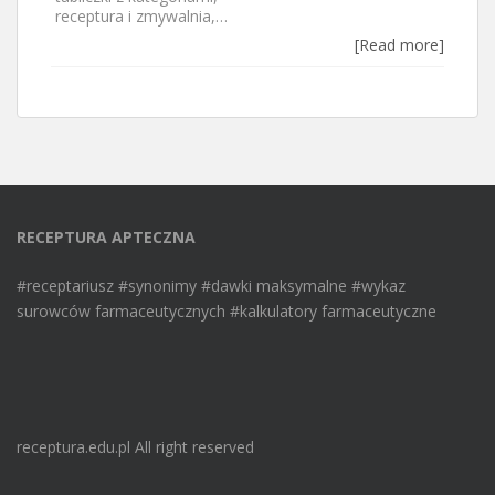
receptura i zmywalnia,…
[Read more]
RECEPTURA APTECZNA
#receptariusz #synonimy #dawki maksymalne #wykaz
surowców farmaceutycznych #kalkulatory farmaceutyczne
receptura.edu.pl All right reserved