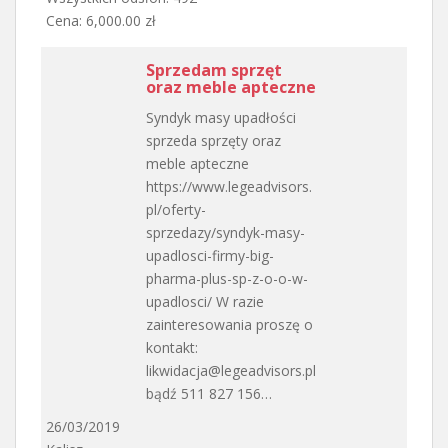
Cena: 6,000.00 zł
Sprzedam sprzęt
oraz meble apteczne
Syndyk masy upadłości
sprzeda sprzęty oraz
meble apteczne
https://www.legeadvisors.
pl/oferty-
sprzedazy/syndyk-masy-
upadlosci-firmy-big-
pharma-plus-sp-z-o-o-w-
upadlosci/ W razie
zainteresowania proszę o
kontakt:
likwidacja@legeadvisors.pl
bądź 511 827 156…
26/03/2019