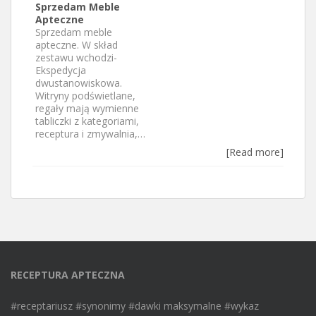
Sprzedam Meble
Apteczne
Sprzedam meble
apteczne. W skład
zestawu wchodzi-
Ekspedycja
dwustanowiskowa.
Witryny podświetlane,
regały mają wymienne
tabliczki z kategoriami,
receptura i zmywalnia,…
[Read more]
RECEPTURA APTECZNA
#receptariusz #synonimy #dawki maksymalne #wykaz