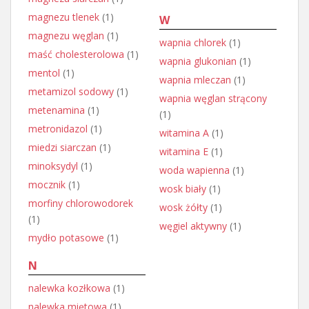
magnezu tlenek
(1)
W
magnezu węglan
(1)
wapnia chlorek
(1)
maść cholesterolowa
(1)
wapnia glukonian
(1)
mentol
(1)
wapnia mleczan
(1)
metamizol sodowy
(1)
wapnia węglan strącony
metenamina
(1)
(1)
metronidazol
(1)
witamina A
(1)
miedzi siarczan
(1)
witamina E
(1)
minoksydyl
(1)
woda wapienna
(1)
mocznik
(1)
wosk biały
(1)
morfiny chlorowodorek
wosk żółty
(1)
(1)
węgiel aktywny
(1)
mydło potasowe
(1)
N
nalewka kozłkowa
(1)
nalewka miętowa
(1)