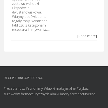
zestawu wchodzi-
Ekspedycja
dwustanowiskowa.
Witryny podświetlane,
regały mają wymienne
tabliczki z kategoriami,
receptura i zmywalnia,…
[Read more]
RECEPTURA APTECZNA
#receptariusz #synonimy #dawki maksymalne #wykaz
surowców farmaceutycznych #kalkulatory farmaceutyczne