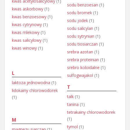
kwas acetylosalicylowy
(1)
sodu benzoesan
(1)
kwas askorbowy
(1)
sodu bromek
(1)
kwas benzoesowy
(1)
sodu jodek
(1)
kwas cytrynowy
(1)
sodu salicylan
(1)
kwas mlekowy
(1)
sodu sytrynian
(1)
kwas salicylowy
(1)
sodu tiosiarczan
(1)
kwas winowy
(1)
srebra azotan
(1)
srebra proteinian
(1)
srebro koloidalne
(1)
L
sulfogwajakol
(1)
laktoza jednowodna
(1)
T
lidokainy chlorowodorek
talk
(1)
(1)
tanina
(1)
tetrakainy chlorowodorek
(1)
M
tymol
(1)
magnezu siarczan
(1)