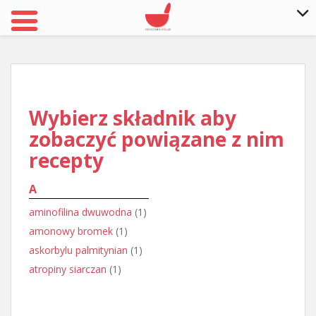
S
k
i
p
t
Wybierz składnik aby
o
zobaczyć powiązane z nim
m
recepty
a
i
A
n
c
aminofilina dwuwodna
(1)
o
amonowy bromek
(1)
n
askorbylu palmitynian
(1)
t
atropiny siarczan
(1)
e
n
t