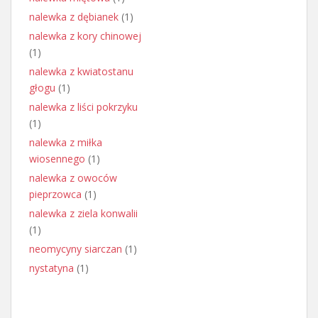
nalewka z dębianek
(1)
nalewka z kory chinowej
(1)
nalewka z kwiatostanu
głogu
(1)
nalewka z liści pokrzyku
(1)
nalewka z miłka
wiosennego
(1)
nalewka z owoców
pieprzowca
(1)
nalewka z ziela konwalii
(1)
neomycyny siarczan
(1)
nystatyna
(1)